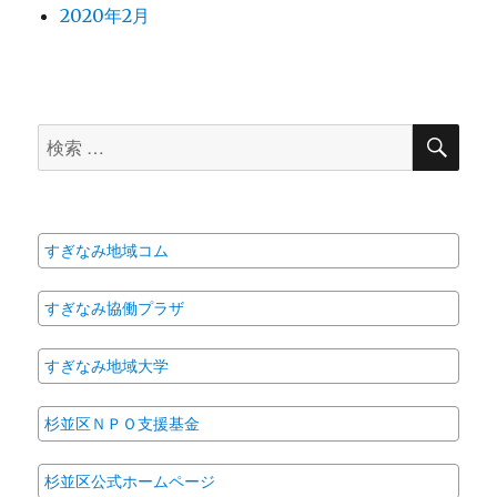
2020年2月
検
検
索
索
対
象:
すぎなみ地域コム
すぎなみ協働プラザ
すぎなみ地域大学
杉並区ＮＰＯ支援基金
杉並区公式ホームページ