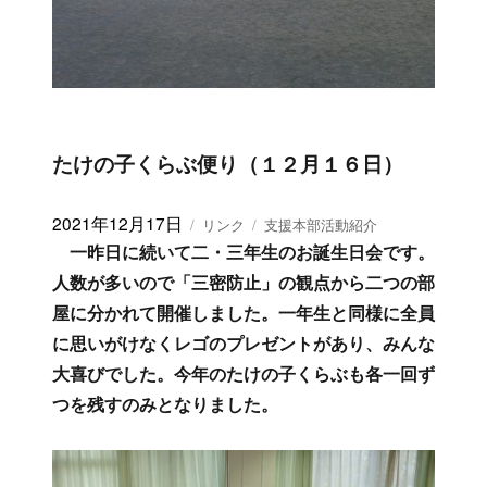
たけの子くらぶ便り（１２月１６日）
投
2021年12月17日
フ
カ
リンク
支援本部活動紹介
稿
ォ
テ
一昨日に続いて二・三年生のお誕生日会です。
日:
ー
ゴ
人数が多いので「三密防止」の観点から二つの部
マ
リ
屋に分かれて開催しました。一年生と同様に全員
ッ
ー
ト
に思いがけなくレゴのプレゼントがあり、みんな
大喜びでした。今年のたけの子くらぶも各一回ず
つを残すのみとなりました。