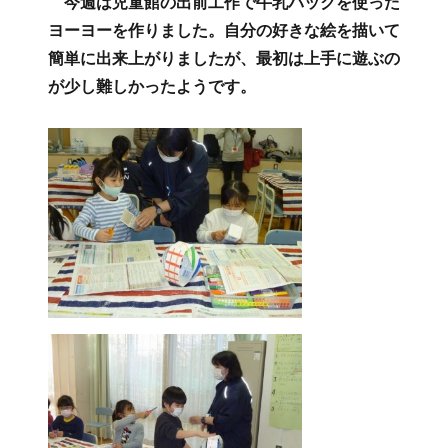
たけの子くらぶ便り（１２月７日、９
日）
投
2021年12月10日
フ
カ
リンク
支援本部活動紹介
稿
ォ
テ
今週は児童館の出前工作で牛乳パックを使った
日:
ー
ゴ
ヨーヨーを作りました。自分の好きな絵を描いて
マ
リ
簡単に出来上がりましたが、最初は上手に遊ぶの
ッ
ー
ト
が少し難しかったようです。