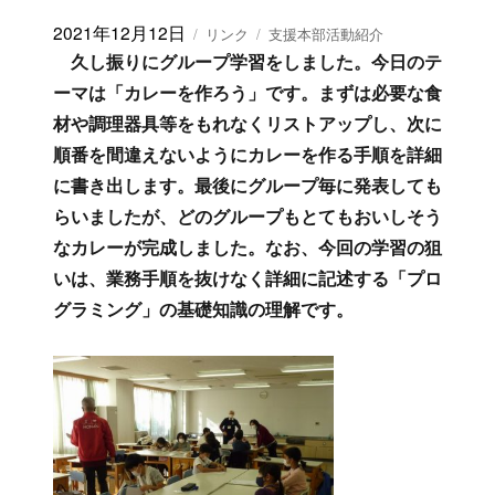
算数サポート便り（１２月１１日）
投
2021年12月12日
フ
カ
リンク
支援本部活動紹介
稿
ォ
テ
久し振りにグループ学習をしました。今日のテ
日:
ー
ゴ
ーマは「カレーを作ろう」です。まずは必要な食
マ
リ
材や調理器具等をもれなくリストアップし、次に
ッ
ー
ト
順番を間違えないようにカレーを作る手順を詳細
に書き出します。最後にグループ毎に発表しても
らいましたが、どのグループもとてもおいしそう
なカレーが完成しました。なお、今回の学習の狙
いは、業務手順を抜けなく詳細に記述する「プロ
グラミング」の基礎知識の理解です。