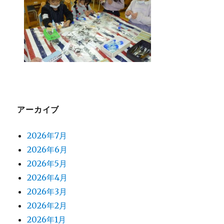
たけの子くらぶ便り（１１月３０日）
投
2021年12月01日
フ
カ
リンク
支援本部活動紹介
稿
ォ
テ
一年生には少し難しいかな、と思いつつペーパ
日:
ー
ゴ
ークラフトを出してみました。早速男の子は電車
マ
リ
を女の子は犬の製作に取りかかり、スタッフの手
ッ
ー
ト
伝いも必要なく仕上げてしまいました。すごいぞ
一年生！！