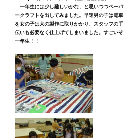
投
2021年12月03日
フ
カ
リンク
支援本部活動紹介
稿
ォ
テ
先日に続いて家庭科室が授業のために使えず、
日:
ー
ゴ
普段はあまり出さないゲームまで準備して、何と
マ
リ
かトラブルもなく三時半の外遊びまで無事に子ど
ッ
ー
ト
も達を遊ばせることができました。