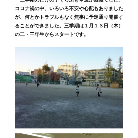
日:
ー
ゴ
コロナ禍の中、いろいろ不安や心配もありました
マ
リ
が、何とかトラブルもなく無事に予定通り開催す
ッ
ー
ト
ることができました。三学期は１月１３日（木）
の二・三年生からスタートです。