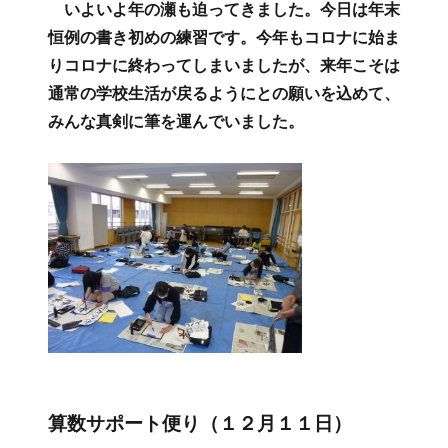
書道教室便り（１２月１４日）
投
2021年12月15日
フ
カ
リンク
支援本部活動紹介
稿
ォ
テ
いよいよ年の瀬も迫ってきました。今日は年末
日:
ー
ゴ
恒例の書き初めの練習です。今年もコロナに始ま
マ
リ
りコロナに終わってしまいましたが、来年こそは
ッ
ー
ト
通常の学校生活が戻るようにとの願いを込めて、
みんな真剣に筆を運んでいました。