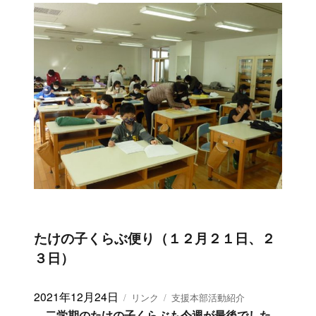
たけの子くらぶ便り（１２月２１日、２
３日）
投
2021年12月24日
フ
カ
リンク
支援本部活動紹介
稿
ォ
テ
二学期のたけの子くらぶも今週が最後でした。