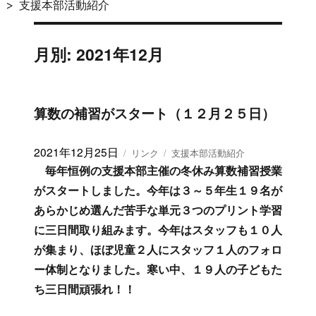
支援本部活動紹介
月別: 2021年12月
算数の補習がスタート（１２月２５日）
投
2021年12月25日
フ
カ
リンク
支援本部活動紹介
稿
ォ
テ
毎年恒例の支援本部主催の冬休み算数補習授業
日:
ー
ゴ
がスタートしました。今年は３～５年生１９名が
マ
リ
あらかじめ選んだ苦手な単元３つのプリント学習
ッ
ー
ト
に三日間取り組みます。今年はスタッフも１０人
が集まり、ほぼ児童２人にスタッフ１人のフォロ
ー体制となりました。寒い中、１９人の子どもた
ち三日間頑張れ！！