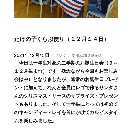
たけの子くらぶ便り（１２月１４日）
投
2021年12月15日
フ
カ
リンク
支援本部活動紹介
稿
ォ
テ
今日は一年生対象の二学期のお誕生日会（９～
日:
ー
ゴ
１２月生まれ）です。残念ながら今回もお楽しみ
マ
リ
会は中止となりましたが、通常のお誕生日プレゼ
ッ
ー
ト
ントに加えて、なんと全員にレゴで作るサンタさ
んのクリスマス・リースのサプライズ・プレゼン
トもありました。そして一年生にとっては初めて
のキャンディー・レイを首にかけてカルピスタイ
ムを楽しみました。