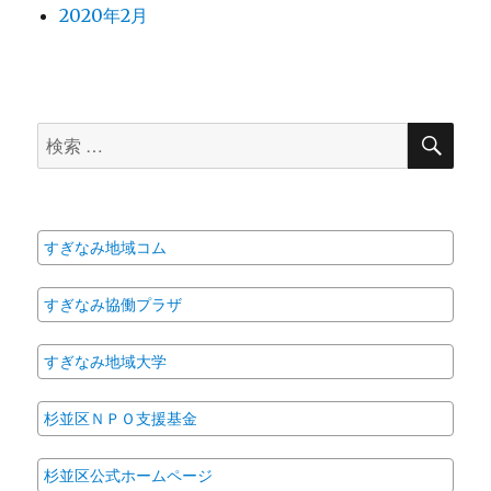
2020年2月
検
検
索
索
対
象:
すぎなみ地域コム
すぎなみ協働プラザ
すぎなみ地域大学
杉並区ＮＰＯ支援基金
杉並区公式ホームページ