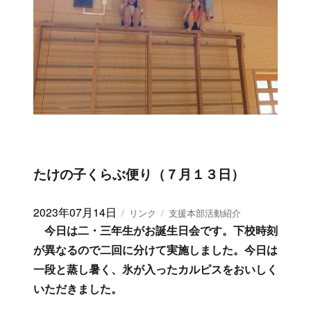
たけの子くらぶ便り（７月１３日）
投
2023年07月14日
フ
カ
リンク
支援本部活動紹介
稿
ォ
テ
今日は二・三年生がお誕生日会です。下校時刻
日:
ー
ゴ
が異なるので二回に分けて実施しました。今日は
マ
リ
一段と蒸し暑く、氷が入ったカルピスをおいしく
ッ
ー
ト
いただきました。