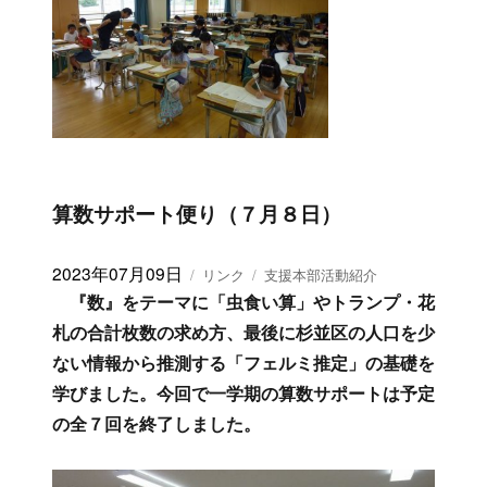
後二時から多目的室で実施し、２～６年生２５名
マ
リ
が６級から１１級に挑戦しました。
ッ
ー
ト
算数サポート便り（７月８日）