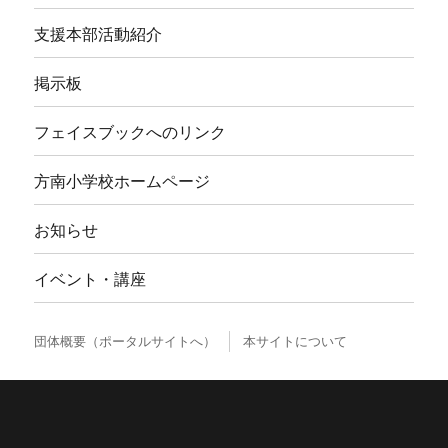
検
検
索
索
対
象:
すぎなみ地域コム
すぎなみ協働プラザ
すぎなみ地域大学
杉並区ＮＰＯ支援基金
杉並区公式ホームページ