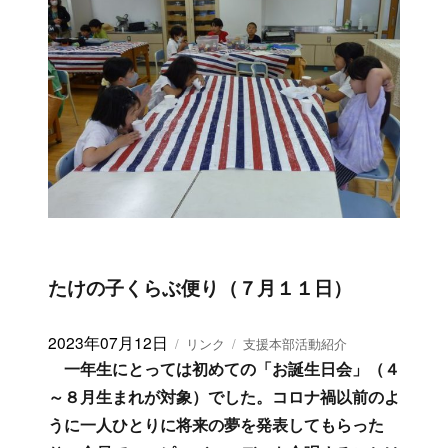
たけの子くらぶ便り（７月１１日）
投
2023年07月12日
フ
カ
リンク
支援本部活動紹介
稿
ォ
テ
一年生にとっては初めての「お誕生日会」（４
日:
ー
ゴ
～８月生まれが対象）でした。コロナ禍以前のよ
マ
リ
うに一人ひとりに将来の夢を発表してもらった
ッ
ー
ト