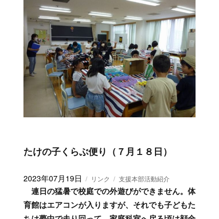
たけの子くらぶ便り（７月１８日）
投
2023年07月19日
フ
カ
リンク
支援本部活動紹介
稿
ォ
テ
連日の猛暑で校庭での外遊びができません。体
日:
ー
ゴ
育館はエアコンが入りますが、それでも子どもた
マ
リ
ちは夢中で走り回って、家庭科室へ戻る頃は顔全
ッ
ー