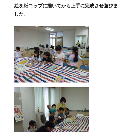
たけの子くらぶ便り（６月２９日）
投
2023年07月01日
フ
カ
リンク
支援本部活動紹介
稿
ォ
テ
今日は二・三年生が児童館の出前工作で「紙コ
日:
ー
ゴ
ッププロペラ」を作りました。どの子も個性的な
マ
リ