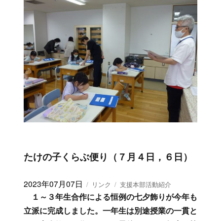
投
2023年07月09日
フ
カ
リンク
支援本部活動紹介
稿
ォ
テ
『数』をテーマに「虫食い算」やトランプ・花
日:
ー
ゴ
札の合計枚数の求め方、最後に杉並区の人口を少
マ
リ
ない情報から推測する「フェルミ推定」の基礎を
ッ
ー
ト
学びました。今回で一学期の算数サポートは予定
の全７回を終了しました。