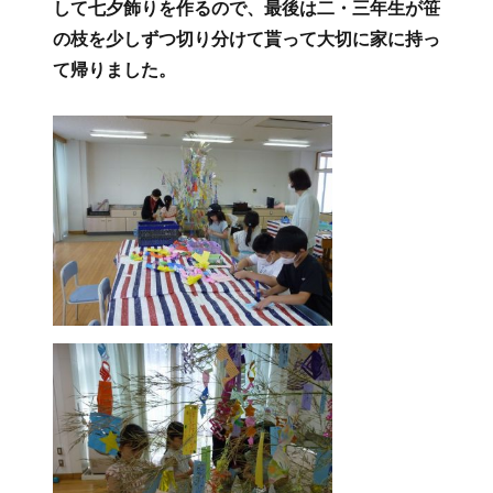
たけの子くらぶ便り（７月４日，６日）
投
2023年07月07日
フ
カ
リンク
支援本部活動紹介
稿
ォ
テ
１～３年生合作による恒例の七夕飾りが今年も
日:
ー
ゴ
立派に完成しました。一年生は別途授業の一貫と
マ
リ
して七夕飾りを作るので、最後は二・三年生が笹
ッ
ー
ト
の枝を少しずつ切り分けて貰って大切に家に持っ
て帰りました。