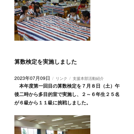
算数検定を実施しました
投
2023年07月09日
フ
カ
リンク
支援本部活動紹介
稿
ォ
テ
本年度第一回目の算数検定を７月８日（土）午
日:
ー
ゴ