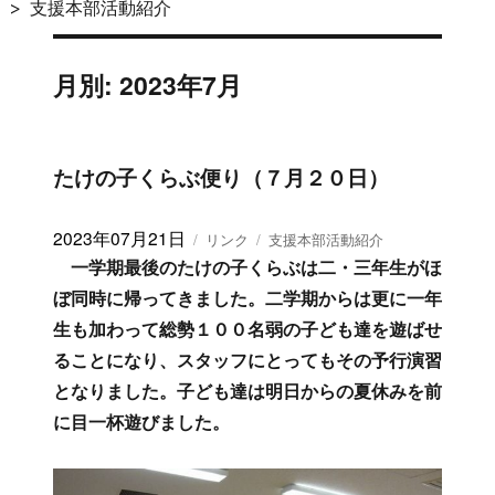
支援本部活動紹介
月別: 2023年7月
たけの子くらぶ便り（７月２０日）
投
2023年07月21日
フ
カ
リンク
支援本部活動紹介
稿
ォ
テ
一学期最後のたけの子くらぶは二・三年生がほ
日:
ー
ゴ
ぼ同時に帰ってきました。二学期からは更に一年
マ
リ
生も加わって総勢１００名弱の子ども達を遊ばせ
ッ
ー
ト
ることになり、スタッフにとってもその予行演習
となりました。子ども達は明日からの夏休みを前
に目一杯遊びました。