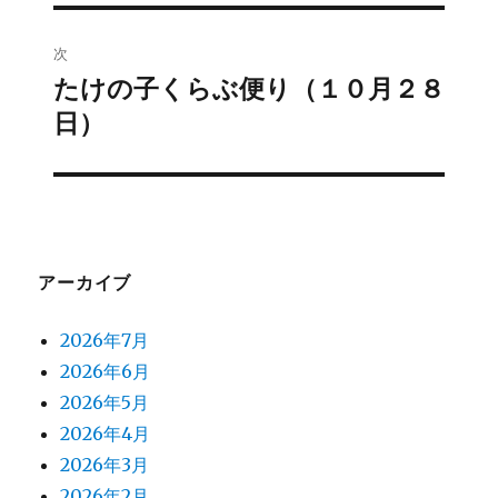
の
ビ
投
次
稿:
ゲ
たけの子くらぶ便り（１０月２８
次
日）
の
ー
投
シ
稿:
ョ
ン
アーカイブ
2026年7月
2026年6月
2026年5月
2026年4月
2026年3月
2026年2月