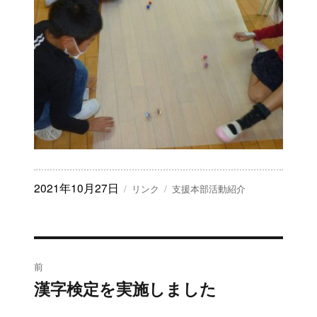
投
2021年10月27日
フ
カ
リンク
支援本部活動紹介
稿
ォ
テ
日:
ー
ゴ
マ
リ
ッ
ー
投
ト
前
稿
漢字検定を実施しました
過
去
ナ