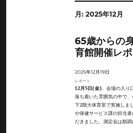
月:
2025年12月
65歳からの
育館開催レポ
投
2025年12月19日
稿
カ
レポート
日:
テ
12月5日(金)
、会場の入り
ゴ
落ち着いた雰囲気の中で、
リ
下2階大体育室で実施しま
ー
や保健サービス課の担当者
だきました。測定会は順調