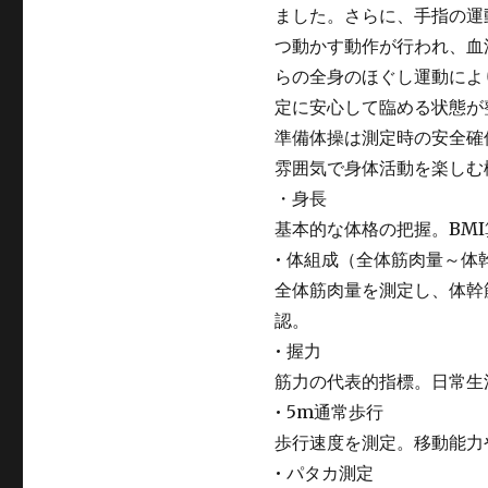
ました。さらに、手指の運
つ動かす動作が行われ、血
らの全身のほぐし運動によ
定に安心して臨める状態が
準備体操は測定時の安全確
雰囲気で身体活動を楽しむ
・身長
基本的な体格の把握。BM
• 体組成（全体筋肉量～体
全体筋肉量を測定し、体幹
認。
• 握力
筋力の代表的指標。日常生
• 5m通常歩行
歩行速度を測定。移動能力
• パタカ測定