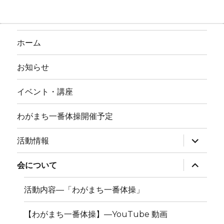
ホーム
お知らせ
イベント・講座
わがまち一番体操開催予定
サ
活動情報
ブ
メ
ニ
サ
会について
ュ
ブ
ー
メ
を
ニ
活動内容―「わがまち一番体操」
展
ュ
開
ー
を
【わがまち一番体操】―YouTube 動画
展