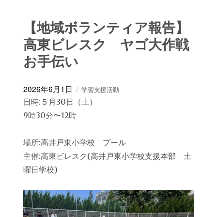
【地域ボランティア報告】
高東ビレスク ヤゴ大作戦
お手伝い
投
カ
2026年6月1日
学習支援活動
稿
テ
日時:５月30日（土）
日:
ゴ
9時30分〜12時
リ
ー
場所:高井戸東小学校 プール
主催:高東ビレスク(高井戸東小学校支援本部 土
曜日学校)