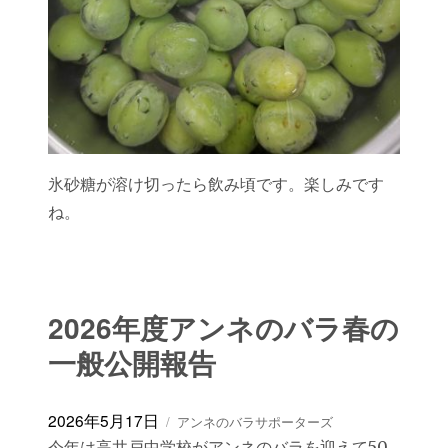
氷砂糖が溶け切ったら飲み頃です。楽しみです
ね。
2026年度アンネのバラ春の
一般公開報告
投
カ
2026年5月17日
アンネのバラサポーターズ
稿
テ
今年は高井戸中学校がアンネのバラを迎えて50