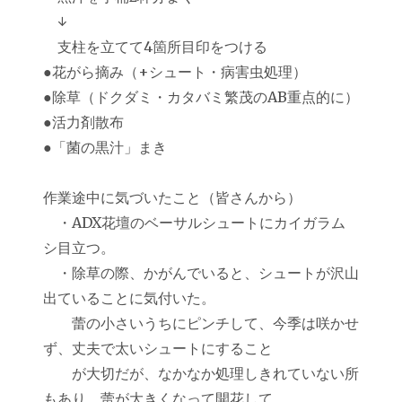
↓
支柱を立てて4箇所目印をつける
●花がら摘み（+シュート・病害虫処理）
●除草（ドクダミ・カタバミ繁茂のAB重点的に）
●活力剤散布
●「菌の黒汁」まき
作業途中に気づいたこと（皆さんから）
・ADX花壇のベーサルシュートにカイガラム
シ目立つ。
・除草の際、かがんでいると、シュートが沢山
出ていることに気付いた。
蕾の小さいうちにピンチして、今季は咲かせ
ず、丈夫で太いシュートにすること
が大切だが、なかなか処理しきれていない所
もあり、蕾が大きくなって開花して