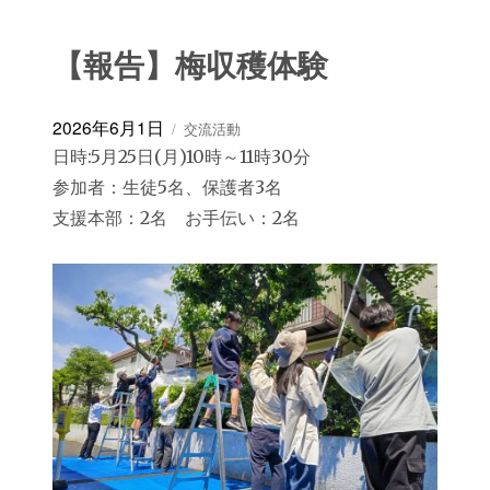
【報告】梅収穫体験
投
カ
2026年6月1日
交流活動
稿
テ
日時:5月25日(月)10時～11時30分
日:
ゴ
参加者：生徒5名、保護者3名
リ
ー
支援本部：2名 お手伝い：2名