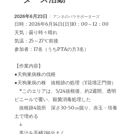
投
カ
2026年6月23日
アンネのバラサポーターズ
稿
テ
日時：2026年6月14日(日)10：00～12：00
日:
ゴ
天気：曇り時々晴れ
リ
ー
気温：25～27℃前後
参加者：17名（うちPTAの方3名）
【作業内容】
●天狗巣病株の伐根
●天狗巣病の株 抜根跡の処理（Y花壇正門側）
*このエリアは、5/24抜根後、約2週間、透明
ビニールで覆い、殺菌消毒処理した
抜根跡4箇所 深さ30-50㎝掘り、赤玉・培養
土で埋める
↓
黒汁を手桶2杯分まく