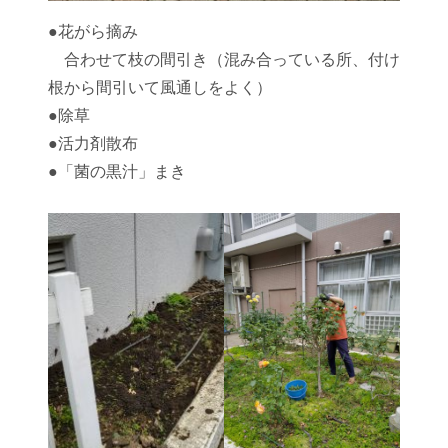
●花がら摘み
合わせて枝の間引き（混み合っている所、付け
根から間引いて風通しをよく）
●除草
●活力剤散布
●「菌の黒汁」まき