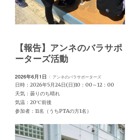
【報告】アンネのバラサポ
ーターズ活動
投
カ
2026年6月1日
アンネのバラサポーターズ
稿
テ
日時：2026年5月24日(日)10：00～12：00
日:
ゴ
天気：曇りのち晴れ
リ
ー
気温：20℃前後
参加者：11名（うちPTAの方1名）