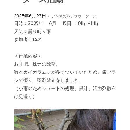
投
カ
2025年6月23日
アンネのバラサポーターズ
稿
テ
日時：2025年 6月 15日 10時〜11時
日:
ゴ
天気：曇り時々雨
リ
ー
参加者：14名
＜作業内容＞
お礼肥、株元の除草。
数本カイガラムシが多くついていたため、歯ブラ
シで擦り、薬剤散布をしました。
（小雨のためシュートの処理、黒汁、活力剤散布
は見送り）