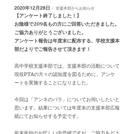
投
カ
2020年12月28日
支援本部からお知らせ
稿
テ
【アンケート終了しました！】
日:
ゴ
お陰様で209名もの方にご回答いただきました。
リ
ー
ご協力ありがとうございました。
アンケート報告は年度末に配布する、学校支援本
部だよりでご報告させて頂きます！
高中学校支援本部では、支援本部の活動について
現役PTAの方々の認知度を図るために、アンケ
ートを実施することになりました。
今回は「アンネのバラ」についてお伺いしたいと
思います。結果については年度末の支援本部広報
紙にてお知らせする予定です。
年末年始のお忙しい中恐縮ですが、ご協力をどう