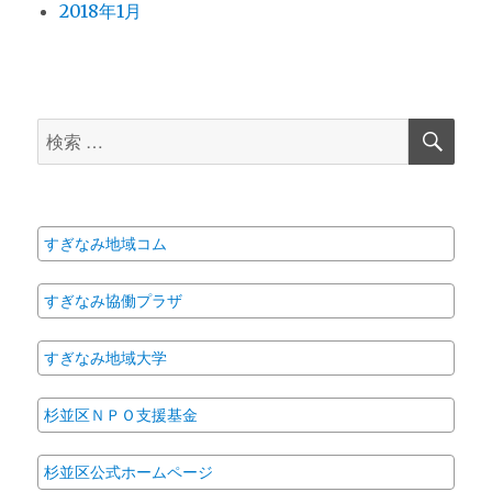
2018年1月
検
検
索
索
対
象:
すぎなみ地域コム
すぎなみ協働プラザ
すぎなみ地域大学
杉並区ＮＰＯ支援基金
杉並区公式ホームページ