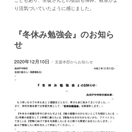
こともあり、生徒さんとの会話も弾み、教室がよ
り活気づいていたように感じました。
『冬休み勉強会』のお知ら
せ
投
カ
2020年12月10日
支援本部からお知らせ
稿
テ
日:
ゴ
リ
ー