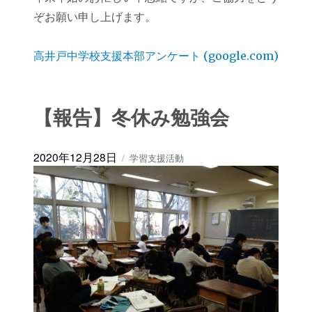
ぞお願い申し上げます。
高井戸中学校支援本部アンケート (google.com)
【報告】冬休み勉強会
投
カ
2020年12月28日
学習支援活動
稿
テ
日:
ゴ
リ
ー