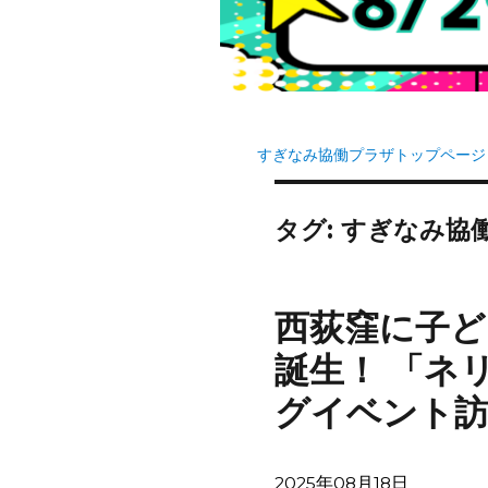
すぎなみ協働プラザトップページ
タグ:
すぎなみ協
西荻窪に子ど
誕生！ 「ネ
グイベント訪
投
2025年08月18日