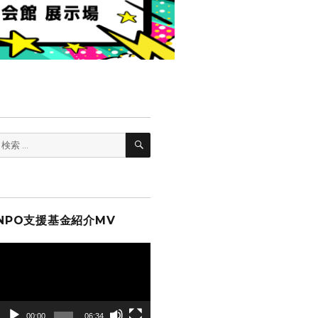
検
検
索
索:
NPO支援基金紹介MV
動
画
プ
レ
ー
00:00
06:34