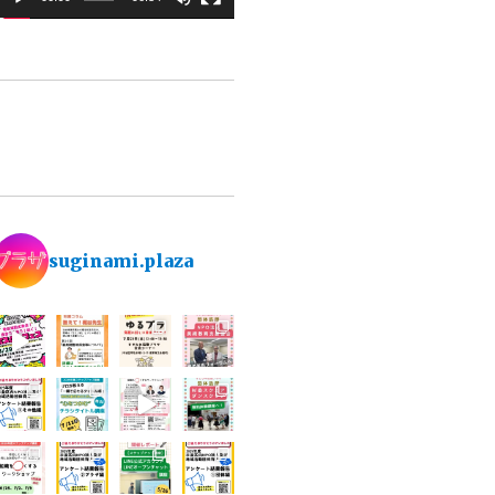
ヤ
ー
suginami.plaza