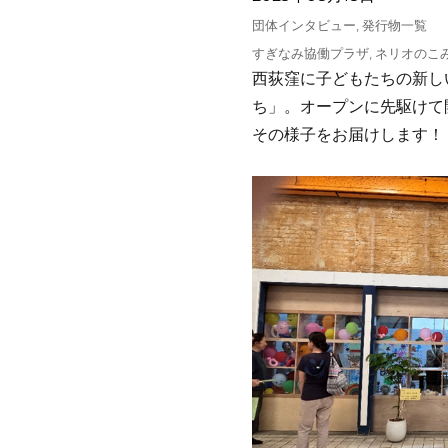
稿
カ
団体インタビュー
,
発行物一覧
日:
テ
タ
すぎなみ協働プラザ
,
ネリオのこ
ゴ
グ
西荻窪に子どもたちの新し
リ
ち」。オープンに先駆けて
ー
その様子をお届けします！