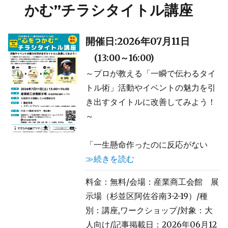
かむ”チラシタイトル講座
開催日:2026年07月11日
(13:00～16:00)
～プロが教える「一瞬で伝わるタイ
トル術」活動やイベントの魅力を引
き出すタイトルに改善してみよう！
～
「一生懸命作ったのに反応がない
≫続きを読む
料金：
無料
/会場：産業商工会館 展
示場（杉並区阿佐谷南3-2-19）/種
別：講座,ワークショップ/対象：大
人向け/記事掲載日：2026年06月12