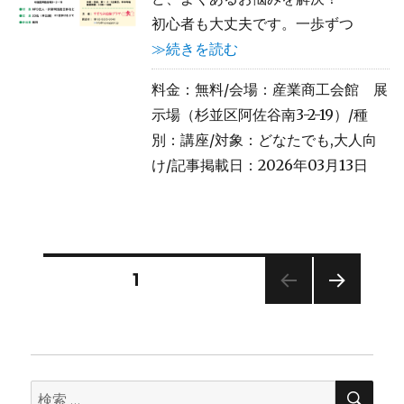
初心者も大丈夫です。一歩ずつ
≫続きを読む
料金：
無料
/会場：産業商工会館 展
示場（杉並区阿佐谷南3-2-19）/種
別：講座/対象：どなたでも,大人向
け/記事掲載日：2026年03月13日
投
固定ページ
1
次の
稿
ペー
ジ
の
検
検
索