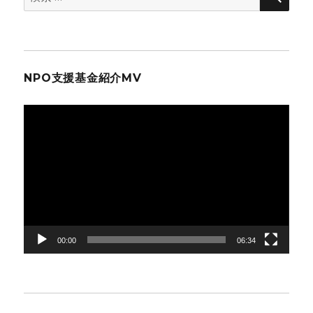
ペ
索:
ー
ジ
NPO支援基金紹介MV
送
動
画
り
プ
レ
ー
ヤ
ー
00:00
06:34