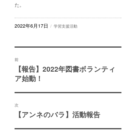
た。
投
カ
2022年6月17日
学習支援活動
稿
テ
日:
ゴ
リ
ー
投
前
稿
【報告】2022年図書ボランティ
過
ア始動！
去
ナ
の
ビ
投
稿:
ゲ
次
【アンネのバラ】活動報告
次
ー
の
シ
投