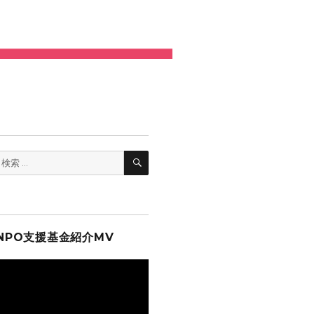
検
検
索
索:
NPO支援基金紹介MV
動
画
プ
レ