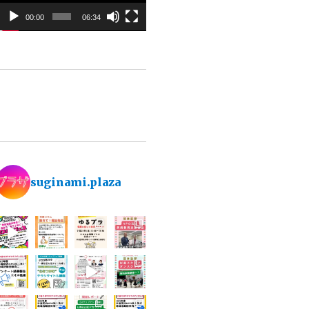
ー
00:00
06:34
ヤ
ー
suginami.plaza