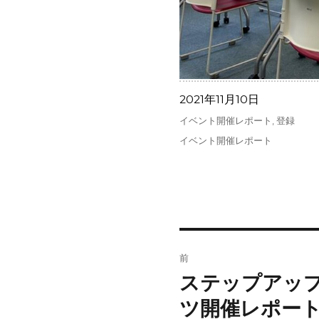
投
2021年11月10日
稿
カ
イベント開催レポート
,
登録
日:
テ
タ
イベント開催レポート
ゴ
グ
リ
ー
投
前
稿
ステップアッ
前
の
ナ
ツ開催レポー