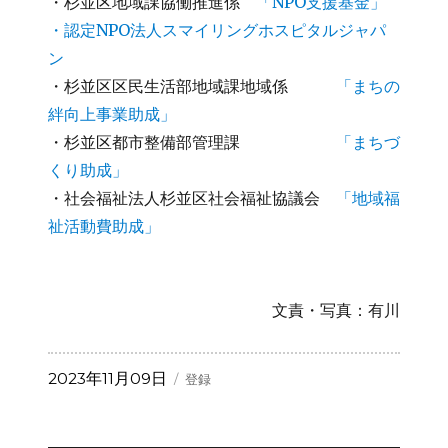
・杉並区地域課協働推進係
「NPO支援基金」
・認定NPO法人スマイリングホスピタルジャパ
ン
・杉並区区民生活部地域課地域係
「まちの
絆向上事業助成」
・杉並区都市整備部管理課
「まちづ
くり助成」
・社会福祉法人杉並区社会福祉協議会
「地域福
祉活動費助成」
文責・写真：有川
投
カ
2023年11月09日
登録
稿
テ
日:
ゴ
リ