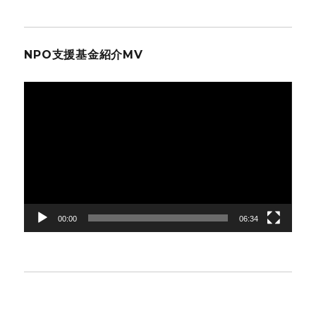
NPO支援基金紹介MV
動
画
プ
レ
ー
ヤ
ー
00:00
06:34