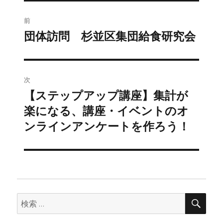
ー
投
前
稿
団体訪問 杉並区集団給食研究会
前
の
ナ
投
ビ
稿:
次
ゲ
【ステップアップ講座】集計が
次
の
楽になる、講座・イベントのオ
ー
投
ンラインアンケートを作ろう！
シ
稿:
ョ
ン
検
検
索
索: