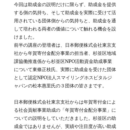
今回は助成金の説明だけに限らず、助成金を提供
する側の気持ち、そして助成金を実際に受けて活
用されている団体側からの気持ちと、助成金を通
して培われる両者の価値について触れる機会を設
けました。
前半の講座の登壇者は、日本郵便株式会社東京支
社から年賀寄付金配分事業の担当者、杉並区地域
課協働推進係から杉並区NPO活動資金助成事業
について東條正枝氏、実際に助成金を受けた団体
として認定NPO法人スマイリングホスピタルジ
ャパンの松本惠里氏の３団体の皆さまです。
日本郵便株式会社東京支社からは年賀寄付金によ
る社会貢献事業助成の「年賀寄付金配分事業」に
ついての説明をしていただきました。杉並区の助
成金ではありませんが、実績や注目度が高い助成