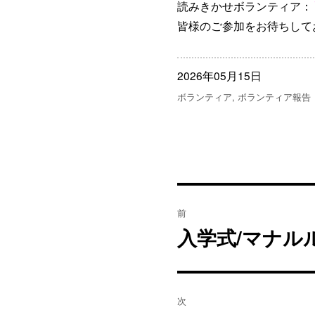
読みきかせボランティア：
皆様のご参加をお待ちして
投
2026年05月15日
稿
カ
ボランティア
,
ボランティア報告
日:
テ
ゴ
リ
ー
投
前
稿
入学式/マナル
過
去
ナ
の
ビ
投
次
稿: