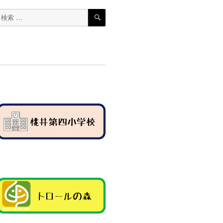
検
検
索
索
対
象: