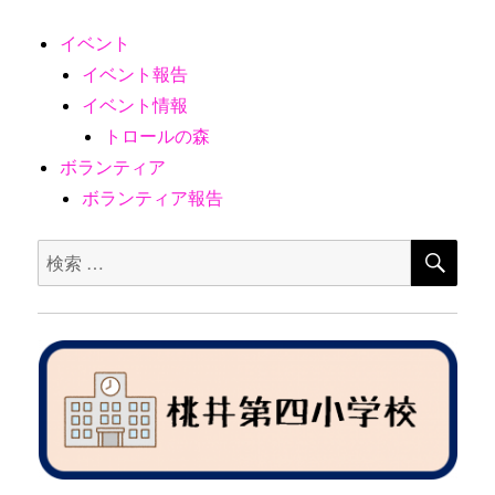
ー
イベント
カ
イベント報告
イ
イベント情報
ブ
トロールの森
ボランティア
ボランティア報告
検
検
索
索
対
象: