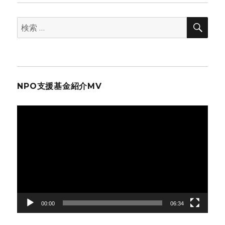
検
検
索
索:
NPO支援基金紹介MV
動
画
プ
レ
ー
ヤ
ー
00:00
06:34