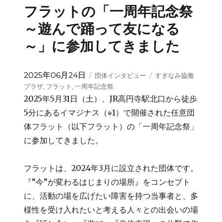
フラットの「一周年記念祭
～遊んで踊って友になる
～」に参加してきました
投
カ
タ
2025年06月24日
団体インタビュー
すぎなみ協働
稿
テ
グ
プラザ
,
フラット
,
一周年記念祭
日:
ゴ
2025年5月31日（土）、JR高円寺駅北口から徒歩
リ
5分にあるイマジナス（※1）で開催された任意団
ー
体フラット（以下フラット）の「一周年記念祭」
に参加してきました。
フラットは、2024年3月に設立された団体です。
『“今”が変わるはじまりの場所』をコンセプト
に、活動の場を広げたい障害を持つ当事者と、多
様性を受け入れたいと考える人々との出会いの場