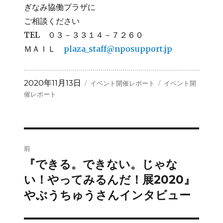
ぎなみ協働プラザに
ご相談ください
TEL ０３－３３１４－７２６０
ＭＡＩＬ
plaza_staff@nposupport.jp
投
カ
タ
2020年11月13日
イベント開催レポート
イベント開
稿
テ
グ
催レポート
日:
ゴ
リ
ー
投
前
稿
『できる。できない。じゃな
前
の
い！やってみるんだ！展2020』
ナ
投
やぶうちゅうさんインタビュー
ビ
稿:
ゲ