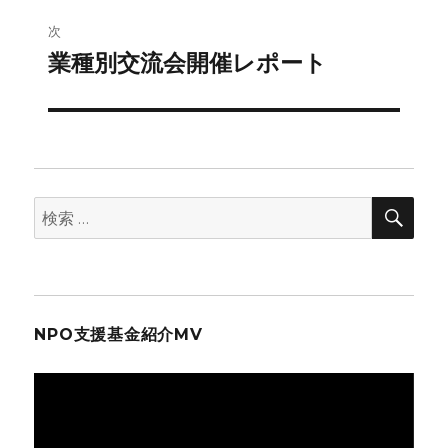
次
ー
業種別交流会開催レポート
次
シ
の
投
ョ
稿:
ン
検
検
索
索:
NPO支援基金紹介MV
動
画
プ