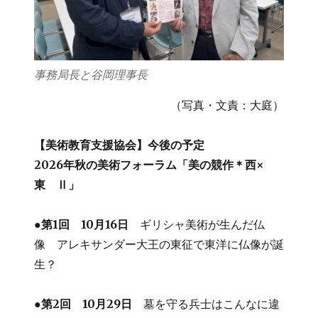
事務局長と谷岡理事長
（写真・文責：大庭）
【美術教育支援協会】今後の予定
2026年秋の美術フォーラム「美の競作＊西×
東 Ⅱ」
●第1回 10月16日
ギリシャ美術が生んだ仏
像 アレキサンダー大王の東征で東洋に仏像が誕
生？
●第2回 10月29日
墓を守る兵士はこんなに違