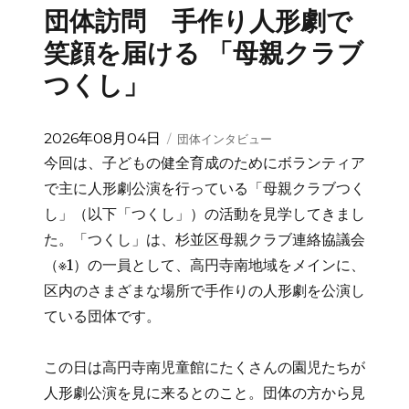
団体訪問 手作り人形劇で
笑顔を届ける 「母親クラブ
つくし」
投
カ
2026年08月04日
団体インタビュー
稿
テ
今回は、子どもの健全育成のためにボランティア
日:
ゴ
で主に人形劇公演を行っている「母親クラブつく
リ
し」（以下「つくし」）の活動を見学してきまし
ー
た。「つくし」は、杉並区母親クラブ連絡協議会
（※1）の一員として、高円寺南地域をメインに、
区内のさまざまな場所で手作りの人形劇を公演し
ている団体です。
この日は高円寺南児童館にたくさんの園児たちが
人形劇公演を見に来るとのこと。団体の方から見