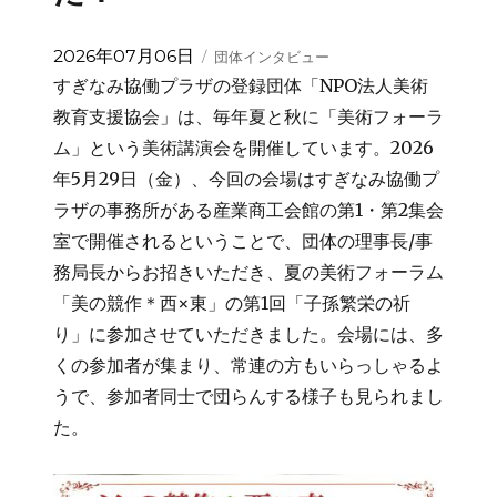
投
カ
2026年07月06日
団体インタビュー
稿
テ
すぎなみ協働プラザの登録団体「NPO法人美術
日:
ゴ
教育支援協会」は、毎年夏と秋に「美術フォーラ
リ
ム」という美術講演会を開催しています。2026
ー
年5月29日（金）、今回の会場はすぎなみ協働プ
ラザの事務所がある産業商工会館の第1・第2集会
室で開催されるということで、団体の理事長/事
務局長からお招きいただき、夏の美術フォーラム
「美の競作＊西×東」の第1回「子孫繁栄の祈
り」に参加させていただきました。会場には、多
くの参加者が集まり、常連の方もいらっしゃるよ
うで、参加者同士で団らんする様子も見られまし
た。