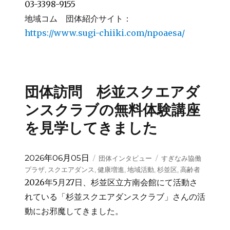
03-3398-9155
地域コム 団体紹介サイト：
https://www.sugi-chiiki.com/npoaesa/
団体訪問 杉並スクエアダ
ンスクラブの無料体験講座
を見学してきました
投
カ
タ
2026年06月05日
団体インタビュー
すぎなみ協働
稿
テ
グ
プラザ
,
スクエアダンス
,
健康増進
,
地域活動
,
杉並区
,
高齢者
日:
ゴ
2026年5月27日、杉並区立方南会館にて活動さ
リ
れている「杉並スクエアダンスクラブ」さんの活
ー
動にお邪魔してきました。