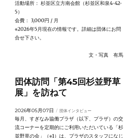
活動場所： 杉並区立方南会館（杉並区和泉4-42-
5）
会費： 3,000円 / 月
※2026年5月現在の情報です。詳細は団体にお問
合せ下さい。
文・写真 有馬
団体訪問「第45回杉並野草
展」を訪ねて
投
カ
2026年05月07日
団体インタビュー
稿
テ
毎月、すぎなみ協働プラザ（以下、プラザ）の交
日:
ゴ
流コーナーを定期的にご利用いただいている「杉
リ
並野草の会」（※1）は、プラザのスタッフになじ
ー