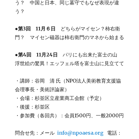
う？ 中国と日本、同じ墓守でもなぜ表現が違
う？
●第3回 11月６日
どちらがマイセン？柿右衛
門？ マイセン磁器は柿右衛門のマネから始まる
●第4回 11月24日
パリにも出来た富士の山
浮世絵の驚異！エッフェル塔を富士山に見立てて
・講師：谷岡 清 氏（NPO法人美術教育支援協
会理事長・美術評論家）
・会場：杉並区立産業商工会館（予定）
・後援：杉並区
・参加費（各回共）：会員1500円、一般2000円
問合せ先：メール
info@npoaesa.org
電話：