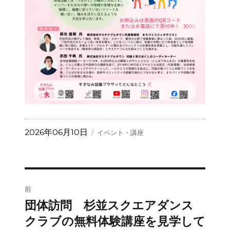
投
カ
2026年06月10日
イベント・講座
稿
テ
日:
ゴ
リ
ー
投
前
稿
団体訪問 杉並スクエアダンス
前
の
クラブの無料体験講座を見学して
ナ