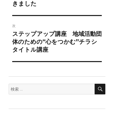
投
きました
ビ
稿:
ゲ
次
ー
ステップアップ講座 地域活動団
次
シ
の
体のための“心をつかむ”チラシ
投
ョ
タイトル講座
稿:
ン
検
検
索
索: