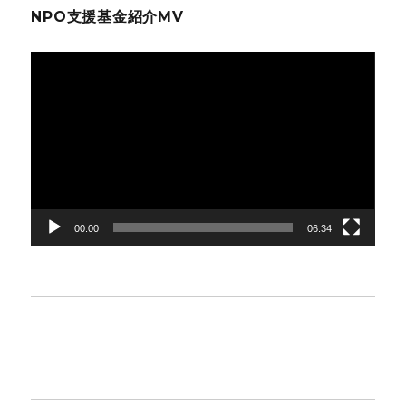
NPO支援基金紹介MV
動
画
プ
レ
ー
ヤ
ー
00:00
06:34