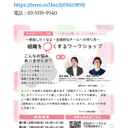
https://form.os7.biz/f/09453859/
電話：03-5335-9540