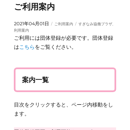
ご利用案内
投
カ
タ
2021年04月01日
ご利用案内
すぎなみ協働プラザ
,
稿
テ
グ
利用案内
日:
ゴ
ご利用には団体登録が必要です。団体登録
リ
は
こちら
をご覧ください。
ー
案内一覧
目次をクリックすると、ページ内移動をし
ます。