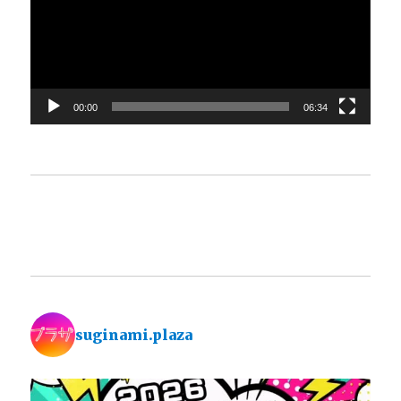
レ
ー
ヤ
ー
00:00
06:34
suginami.plaza