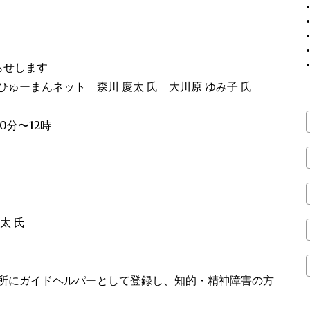
。
らせします
ゅーまんネット 森川 慶太 氏 大川原 ゆみ子 氏
0分〜12時
太 氏
所にガイドヘルパーとして登録し、知的・精神障害の方