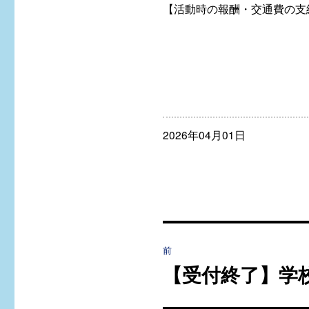
【活動時の報酬・交通費の支
投
2026年04月01日
稿
日:
投
前
稿
【受付終了】学
過
去
ナ