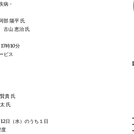
疾病・
部 陽平 氏
古山 恵治 氏
17時10分
ービス
賢貴 氏
太 氏
月12日（水）のうち１日
程度