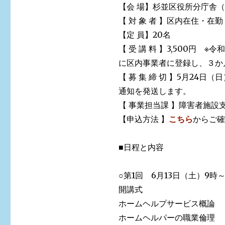
【会 場】杉並区役所分庁舎（成
【 対 象 者 】区内在住・在
【定 員】20名
【 受 講 料 】3,500円
に区内事業者に登録し、３か
【 募 集 締 切 】5月24
通知を発送します。
【 事業担当課 】障害者施設
【申込方法 】
こちら
からご確
■日程と内容
○第1回 6月13日（土）9時～
開講式
ホームヘルプサービス概論
ホームヘルパーの職業倫理