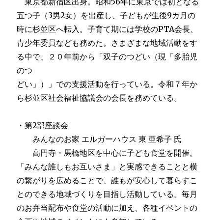
東京都新宿区出身。昭和56年に東京では初となる
五つ子（3男2女）を出産し、子どもが生後9カ月の
時に杉並区へ転入。子育て期には学校のPTA会長、
青少年委員なども務めた。さまざまな地域活動をす
る中で、２０年前から「双子のつどい（現「多胎児
のつ
どい」）」での支援活動を行っている。令和７年か
ら杉並区社会福祉協議会の会長を務めている。
・第2部座談会
みんなのお家 エルガーハウス 東 亜希子 氏
高円寺・馬橋地区を中心に子ども食堂を開催。
「みんな誰しもお互いさま」と実感できることと横
の繋がりを広めることで、誰もが安心して暮らすこ
とのできる地域づくりを目指し活動している。毎月
のお弁当配布や食堂の活動に加え、各種イベントの