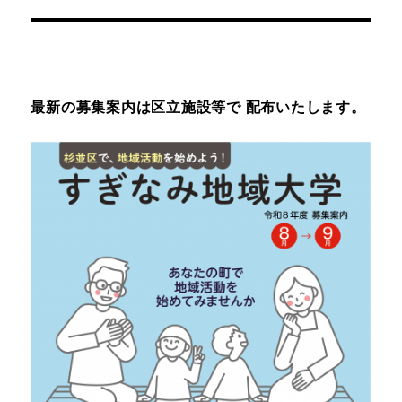
稿:
ョ
ン
最新の募集案内は区立施設等で 配布いたします。