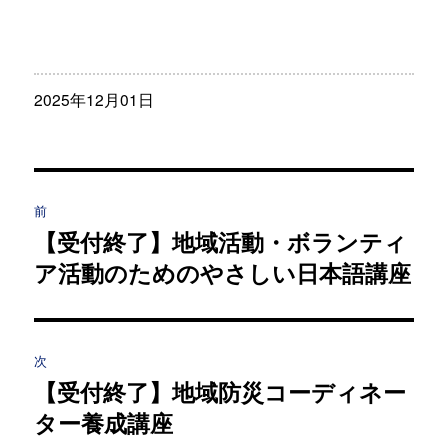
投
2025年12月01日
稿
日:
投
前
稿
【受付終了】地域活動・ボランティ
過
ア活動のためのやさしい日本語講座
去
ナ
の
ビ
投
稿:
ゲ
次
【受付終了】地域防災コーディネー
次
ー
ター養成講座
の
シ
投