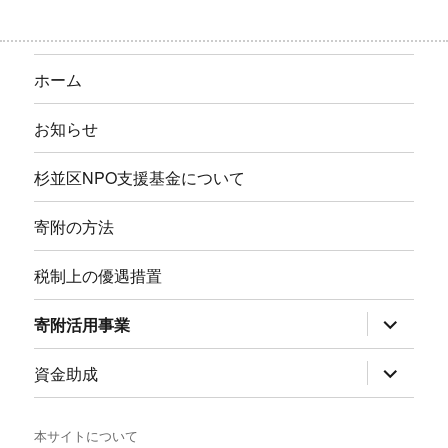
ホーム
お知らせ
杉並区NPO支援基金について
寄附の方法
税制上の優遇措置
サ
寄附活用事業
ブ
メ
ニ
サ
資金助成
ュ
ブ
ー
メ
を
ニ
展
ュ
本サイトについて
開
ー