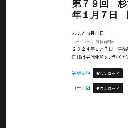
第７９回 杉
年１月７日 
投
2023年8月14日
稿
カ
ロードレース
,
競技会関連
日:
テ
２０２４年１月７日 善福
ゴ
詳細は実施要項をご覧くだ
リ
ー
実施要項
ダウンロード
コース図
ダウンロード