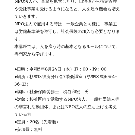
NPO法人が、業務を拡大したり、自治体から指定管理
や受託事業を受けるようになると、人を雇う機会も増え
ていきます。
NPO法人で雇用する時は、一般企業と同様に、事業主
は労働基準法を遵守し、社会保険の加入も必要となりま
す。
本講座では、人を雇う時の基本となるルールについて、
専門家から学びます。
●日時：令和5年8月24日（木）17：00～19：00
●場所：杉並区役所分庁舎3階会議室（杉並区成田東4-
36−13）
●講師：社会保険労務士 梶谷和宏 氏
●対象：杉並区内で活動するNPO法人、一般社団法人等
の非営利活動団体、またはNPO法人の立ち上げを考え
ている方
●定員：20名（先着順）
●参加費：無料