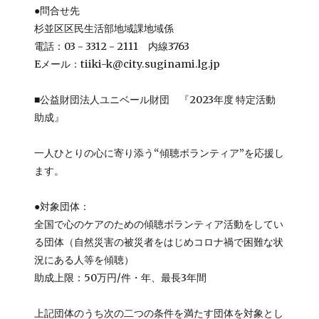
●問合せ先
杉並区区民生活部地域課地域係
電話：03－3312－2111 内線3763
Eメール：tiiki-k@city.suginami.lg.jp
■公益財団法人ユニベール財団 『2023年度 特定活動
助成』
一人ひとりの心に寄り添う“傾聴ボランティア”を応援し
ます。
●対象団体：
全国で心のケアのための傾聴ボランティア活動をしてい
る団体（自然災害の被災者をはじめコロナ禍で困難な状
況にある人等を傾聴）
助成上限：50万円/件・年、最長3年間
上記団体のうち次の二つの条件を満たす団体を対象とし