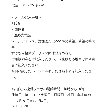
電話：03-5335-9540
＜メール記入事項＞
1.氏名
2.団体名
3.連絡先電話
メールアドレス、対面またはZoomの希望、希望の時間
帯
すぎなみ協働プラザへの団体登録の有無
ご相談内容をご記入ください。（複数ある場合は箇条書
きで記入ください）
今回相談したい、ツール名または端末名を記入くださ
い。
※すぎなみ協働プラザの開館時間：10時から18時
休館日：第1・3・5土曜日、日曜日、祝日、年末年始
（12月28日から1月4日）
担当：中野