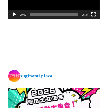
ヤ
ー
00:00
06:34
suginami.plaza