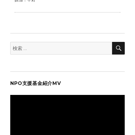
検
検
索
索:
NPO支援基金紹介MV
動
画
プ
レ
ー