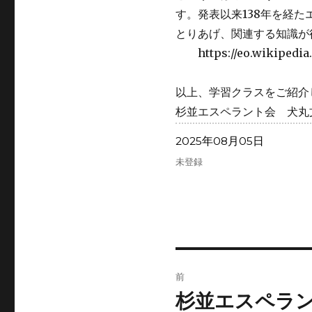
す。発表以来138年を経
とりあげ、関連する知識が
https://eo.wikipedia.
以上、学習クラスをご紹介
杉並エスペラント会 犬丸
投
2025年08月05日
稿
カ
未登録
日:
テ
ゴ
リ
ー
投
前
稿
杉並エスペラン
前