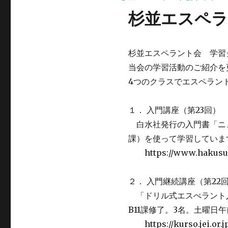
杉並エスペラ
杉並エスペラント会 学習
当会の学習活動のご紹介を
4つのクラスでエスペラン
１． 入門講座（第23回）
白水社発行の入門書「ニュ
課）を使って学習していま
https://www.hakusuish
２． 入門継続講座（第22
「ドリル式エスぺラント
B11課修了。3名。土曜日
https://kurso.jei