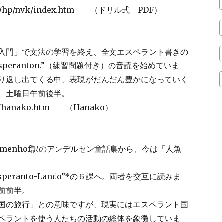
.jp/hp/nvk/index.htm （ドリル式 PDF）
入門」で文法の学習を終え、全文エスペラント書きの
as Esperanton.”（練習問題付き）の音読を始めていま
り返し出てくる中、表現がだんだん豊かになっていく
。土曜日午前後半。
ibro/hanako.htm （Hanako）
menhof訳のアンデルセン童話集から、今は「人魚
 Esperanto-Lando”*の６課へ。両者を交互に読みま
前前半。
国の旅行」との意味ですが、現実にはエスペラント国
ペラントを使う人たちの活動の総体を象徴していま