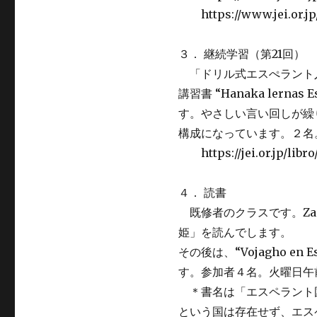
https://www.jei.or
３． 継続学習（第21回）
「ドリル式エスぺラント
講習書 “Hanaka lern
す。やさしい言い回しが繰
構成になっています。２名
https://jei.or.jp/l
４． 読書
既修者のクラスです。Za
姫」を読んでします。
その後は、“Vojagho en
す。参加者４名。火曜日午
＊書名は「エスペラント
という国は存在せず、エス