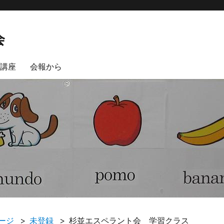
会
講座
会報から
ージ
未登録
杉並エスペラント会 学習クラス