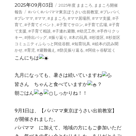
投
カ
2025年09月03日
2025年度 ままころ
,
ままころ開催
稿
テ
タ
報告
#パパ
,
#パパママ東京ぼうさい出前教室
,
#プレパパ
,
日:
ゴ
グ
#プレママ
,
#ママ
,
#ままころ
,
#ママ居場所
,
#ママ支援
,
#子
リ
育て
,
#子育てイベント
,
#子育てサロン
,
#子育て広場
,
#子育
ー
て支援
,
#子育て相談
,
#子連れ避難
,
#幼児工作
,
#手作りクッ
キー
,
#持出バッグ
,
#振り返り
,
#木の玩具
,
#杉並区
,
#杉並区
コミュニティふらっと阿佐谷館
,
#知育玩具
,
#絵本の読み聞
かせ
,
#育児
,
#避難備え
,
#防災振り返る
,
#阿佐ヶ谷駅近く
こんにちは
九月になっても、暑さは続いていますね
皆さん ちゃんと食べていますか
？
朝ごはん
しっかりね！！
9月1日は、【パパママ東京ぼうさい出前教室】
が開催されました。
パパママ に加えて、地域の方にもご参加いただ