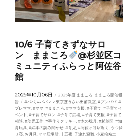
10/6 子育てきずなサロ
ン ままころ
@杉並区コ
ミュニティふらっと阿佐谷
館
投
カ
2025年10月06日
2025年度 ままころ
,
ままころ開催報
稿
テ
タ
告
#パパ
,
#パパママ東京ぼうさい出前教室
,
#プレパパ
,
#
日:
ゴ
グ
プレママ
,
#ママ
,
#ままころ
,
#ママ支援
,
#子育て
,
#子育てイ
リ
ベント
,
#子育てサロン
,
#子育て広場
,
#子育て支援
,
#子育て
ー
相談
,
#幼児工作
,
#手作りクッキー
,
#木の玩具
,
#杉並区
,
#知
育玩具
,
#絵本の読み聞かせ
,
#育児
,
#阿佐ヶ谷駅近く
,
うつ伏
せ寝
,
お月見
,
ママ居場所
,
十五夜
,
子連れ避難
,
小麦粉粘土