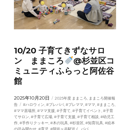
10/20 子育てきずなサロ
ン ままころ
@杉並区コ
ミュニティふらっと阿佐谷
館
投
カ
2025年10月20日
2025年度 ままころ
,
ままころ開催報
稿
テ
タ
告
#ハロウィン
,
#プレパパ
,
#プレママ
,
#ママ
,
#ままころ
,
日:
ゴ
グ
#ママ居場所
,
#ママ支援
,
#子育て
,
#子育てイベント
,
#子育
リ
てサロン
,
#子育て広場
,
#子育て支援
,
#子育て相談
,
#幼児工
ー
作
,
#手作りクッキー
,
#木の玩具
,
#杉並区
,
#知育玩具
,
#絵本
の読み聞かせ
,
#育児
,
#阿佐ヶ谷駅近く
,
パパ