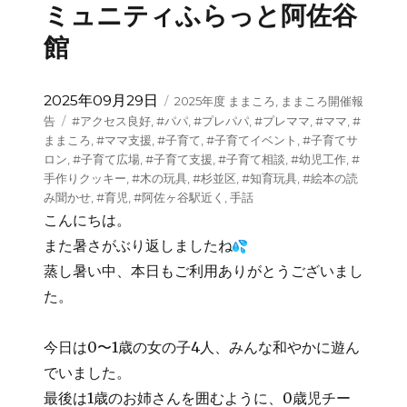
ミュニティふらっと阿佐谷
館
投
カ
2025年09月29日
2025年度 ままころ
,
ままころ開催報
稿
テ
タ
告
#アクセス良好
,
#パパ
,
#プレパパ
,
#プレママ
,
#ママ
,
#
日:
ゴ
グ
ままころ
,
#ママ支援
,
#子育て
,
#子育てイベント
,
#子育てサ
リ
ロン
,
#子育て広場
,
#子育て支援
,
#子育て相談
,
#幼児工作
,
#
ー
手作りクッキー
,
#木の玩具
,
#杉並区
,
#知育玩具
,
#絵本の読
み聞かせ
,
#育児
,
#阿佐ヶ谷駅近く
,
手話
こんにちは。
また暑さがぶり返しましたね
蒸し暑い中、本日もご利用ありがとうございまし
た。
今日は0〜1歳の女の子4人、みんな和やかに遊ん
でいました。
最後は1歳のお姉さんを囲むように、0歳児チー