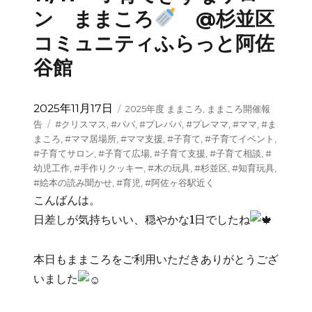
ン ままころ
@杉並区
コミュニティふらっと阿佐
谷館
投
カ
2025年11月17日
2025年度 ままころ
,
ままころ開催報
稿
テ
タ
告
#クリスマス
,
#パパ
,
#プレパパ
,
#プレママ
,
#ママ
,
#ま
日:
ゴ
グ
まころ
,
#ママ居場所
,
#ママ支援
,
#子育て
,
#子育てイベント
,
リ
#子育てサロン
,
#子育て広場
,
#子育て支援
,
#子育て相談
,
#
ー
幼児工作
,
#手作りクッキー
,
#木の玩具
,
#杉並区
,
#知育玩具
,
#絵本の読み聞かせ
,
#育児
,
#阿佐ヶ谷駅近く
こんばんは。
日差しが気持ちいい、穏やかな1日でしたね
本日もままころをご利用いただきありがとうござ
いました