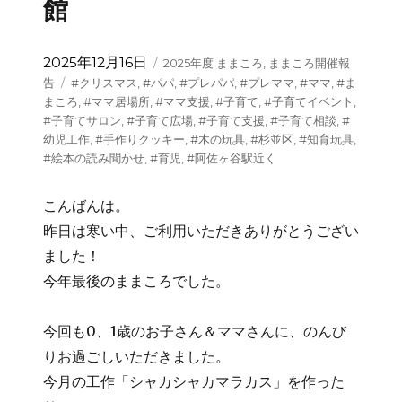
館
投
カ
2025年12月16日
2025年度 ままころ
,
ままころ開催報
稿
テ
タ
告
#クリスマス
,
#パパ
,
#プレパパ
,
#プレママ
,
#ママ
,
#ま
日:
ゴ
グ
まころ
,
#ママ居場所
,
#ママ支援
,
#子育て
,
#子育てイベント
,
リ
#子育てサロン
,
#子育て広場
,
#子育て支援
,
#子育て相談
,
#
ー
幼児工作
,
#手作りクッキー
,
#木の玩具
,
#杉並区
,
#知育玩具
,
#絵本の読み聞かせ
,
#育児
,
#阿佐ヶ谷駅近く
こんばんは。
昨日は寒い中、ご利用いただきありがとうござい
ました！
今年最後のままころでした。
今回も0、1歳のお子さん＆ママさんに、のんび
りお過ごしいただきました。
今月の工作「シャカシャカマラカス」を作った