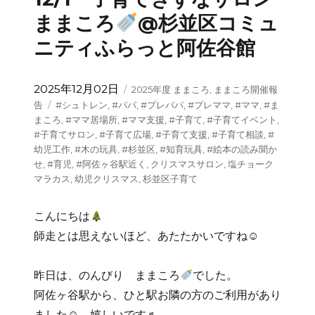
ままころ
@杉並区コミュ
ニティふらっと阿佐谷館
投
カ
2025年12月02日
2025年度 ままころ
,
ままころ開催報
稿
テ
タ
告
#シュトレン
,
#パパ
,
#プレパパ
,
#プレママ
,
#ママ
,
#ま
日:
ゴ
グ
まころ
,
#ママ居場所
,
#ママ支援
,
#子育て
,
#子育てイベント
,
リ
#子育てサロン
,
#子育て広場
,
#子育て支援
,
#子育て相談
,
#
ー
幼児工作
,
#木の玩具
,
#杉並区
,
#知育玩具
,
#絵本の読み聞か
せ
,
#育児
,
#阿佐ヶ谷駅近く
,
クリスマスサロン
,
塩チョーク
マラカス
,
幼児クリスマス
,
杉並区子育て
こんにちは
師走とは思えないほど、あたたかいですね☺
昨日は、のんびり ままころ
でした。
阿佐ヶ谷駅から、ひと駅お隣の方のご利用があり
ました☺ 嬉しいです♬