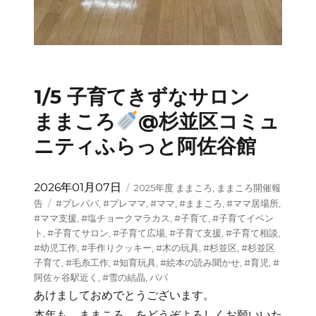
1/5 子育てきずなサロン
ままころ
@杉並区コミュ
ニティふらっと阿佐谷館
投
カ
2026年01月07日
2025年度 ままころ
,
ままころ開催報
稿
テ
タ
告
#プレパパ
,
#プレママ
,
#ママ
,
#ままころ
,
#ママ居場所
,
日:
ゴ
グ
#ママ支援
,
#塩チョークマラカス
,
#子育て
,
#子育てイベン
リ
ト
,
#子育てサロン
,
#子育て広場
,
#子育て支援
,
#子育て相談
,
ー
#幼児工作
,
#手作りクッキー
,
#木の玩具
,
#杉並区
,
#杉並区
子育て
,
#毛糸工作
,
#知育玩具
,
#絵本の読み聞かせ
,
#育児
,
#
阿佐ヶ谷駅近く
,
#雪の結晶
,
パパ
あけましておめでとうございます。
本年も ままころ をどうぞよろしくお願いいた