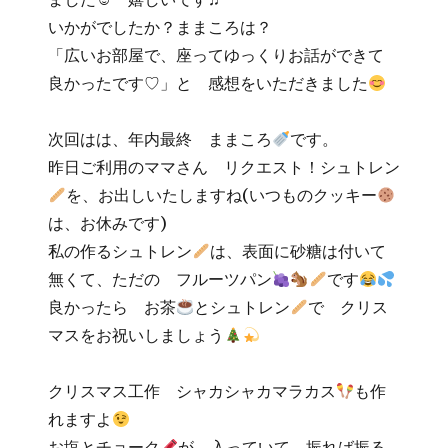
いかがでしたか？ままころは？
「広いお部屋で、座ってゆっくりお話ができて
良かったです♡」と 感想をいただきました
次回はは、年内最終 ままころ
です。
昨日ご利用のママさん リクエスト！シュトレン
を、お出しいたしますね(いつものクッキー
は、お休みです)
私の作るシュトレン
は、表面に砂糖は付いて
無くて、ただの フルーツパン
です
良かったら お茶
とシュトレン
で クリス
マスをお祝いしましょう
クリスマス工作 シャカシャカマラカス
も作
れますよ
お塩とチョーク
が 入っていて、振れば振る