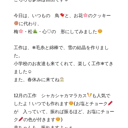
今日は、いつもの 鳥
と、お花
のクッキー
に代わり、
梅
・松
・心♡の 形にしてみました
工作は、❄毛糸と綿棒で、雪の結晶を作りまし
た。
小学校のお友達も来てくれて、楽しく工作❄てき
ました☺
また、春休みに来てね
12月の工作 シャカシャカマラカス
も人気で
したよ！いつでも作れます
(お塩とチョーク
が 入っていて、振れば振るほど、お塩にチョー
ク
の色が付きます
)
赤ちゃんも 振れますよ～♬