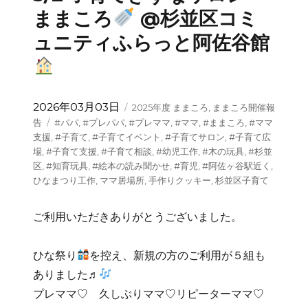
ままころ
@杉並区コミ
ュニティふらっと阿佐谷館
投
カ
2026年03月03日
2025年度 ままころ
,
ままころ開催報
稿
テ
タ
告
#パパ
,
#プレパパ
,
#プレママ
,
#ママ
,
#ままころ
,
#ママ
日:
ゴ
グ
支援
,
#子育て
,
#子育てイベント
,
#子育てサロン
,
#子育て広
リ
場
,
#子育て支援
,
#子育て相談
,
#幼児工作
,
#木の玩具
,
#杉並
ー
区
,
#知育玩具
,
#絵本の読み聞かせ
,
#育児
,
#阿佐ヶ谷駅近く
,
ひなまつり工作
,
ママ居場所
,
手作りクッキー
,
杉並区子育て
ご利用いただきありがとうございました。
ひな祭り
を控え、新規の方のご利用が５組も
ありました♬
プレママ♡ 久しぶりママ♡リピーターママ♡