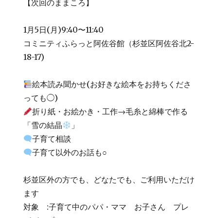
【次回のままころ】
1月5日(月)9:40〜11:40
コミニティふらっと阿佐谷館（杉並区阿佐谷北2-
18-17)
絵本読み聞かせ(お好きな絵本をお持ちくださ
っても◯)
折り紙・お絵かき・工作→毛糸と綿棒で作る
「雪の結晶
」
子育て相談
子育て以外のお話も○
杉並区外の方でも、どなたでも、ご利用いただけ
ます
対象 :子育て中のパパ・ママ お子さん プレ