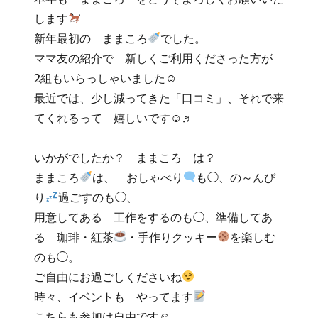
します
新年最初の ままころ
でした。
ママ友の紹介で 新しくご利用くださった方が
2組もいらっしゃいました☺
最近では、少し減ってきた「口コミ」、それで来
てくれるって 嬉しいです☺♬
いかがでしたか？ ままころ は？
ままころ
は、 おしゃべり
も◯、の～んび
り
過ごすのも◯、
用意してある 工作をするのも◯、準備してあ
る 珈琲・紅茶
・手作りクッキー
を楽しむ
のも◯。
ご自由にお過ごしくださいね
時々、イベントも やってます
こちらも参加は自由です☺