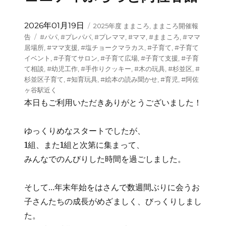
投
カ
2026年01月19日
2025年度 ままころ
,
ままころ開催報
稿
テ
タ
告
#パパ
,
#プレパパ
,
#プレママ
,
#ママ
,
#ままころ
,
#ママ
日:
ゴ
グ
居場所
,
#ママ支援
,
#塩チョークマラカス
,
#子育て
,
#子育て
リ
イベント
,
#子育てサロン
,
#子育て広場
,
#子育て支援
,
#子育
ー
て相談
,
#幼児工作
,
#手作りクッキー
,
#木の玩具
,
#杉並区
,
#
杉並区子育て
,
#知育玩具
,
#絵本の読み聞かせ
,
#育児
,
#阿佐
ヶ谷駅近く
本日もご利用いただきありがとうございました！
ゆっくりめなスタートでしたが、
1組、また1組と次第に集まって、
みんなでのんびりした時間を過ごしました。
そして…年末年始をはさんで数週間ぶりに会うお
子さんたちの成長がめざましく、びっくりしまし
た。