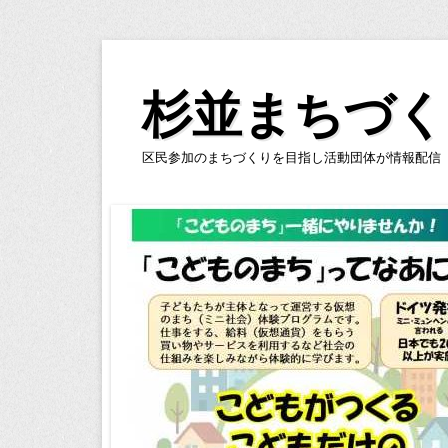
コ
ン
杉並まちづく
テ
ン
区民参加のまちづくりを目指し活動団体が情報配信
ツ
へ
ス
キ
ッ
プ