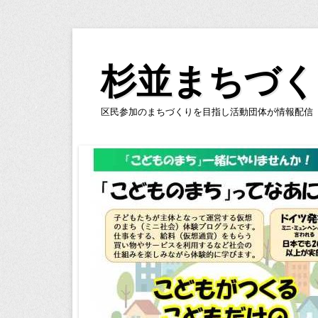
コ
ン
杉並まちづく
テ
ン
区民参加のまちづくりを目指し活動団体が情報配信
ツ
へ
ス
キ
ッ
プ