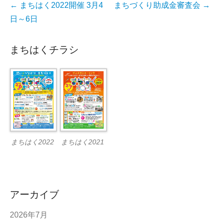
投
←
まちはく2022開催 3月4
まちづくり助成金審査会
→
稿
日～6日
ナ
ビ
まちはくチラシ
ゲ
ー
シ
ョ
ン
まちはく2022
まちはく2021
アーカイブ
2026年7月