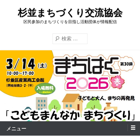
コ
杉並まちづくり交流協会
ン
テ
区民参加のまちづくりを目指し活動団体が情報配信
ン
検
ツ
索
へ
ス
キ
ッ
プ
メニュー