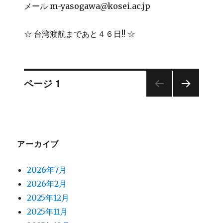
メール m-yasogawa@kosei.ac.jp
☆ 台湾渡航まであと４６日!! ☆
投
ページ
1
次の
稿
ペー
ジ
ナ
アーカイブ
ビ
2026年7月
ゲ
2026年2月
2025年12月
ー
2025年11月