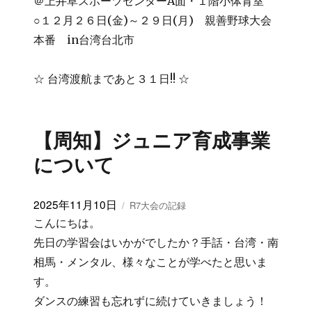
＠上井草スポーツセンターA面・１階小体育室
○１２月２６日(金)～２９日(月) 親善野球大会
本番 in台湾台北市
☆ 台湾渡航まであと３１日!! ☆
【周知】ジュニア育成事業
について
投
2025年11月10日
カ
R7大会の記録
稿
テ
こんにちは。
日:
ゴ
先日の学習会はいかがでしたか？手話・台湾・南
リ
相馬・メンタル、様々なことが学べたと思いま
ー
す。
ダンスの練習も忘れずに続けていきましょう！