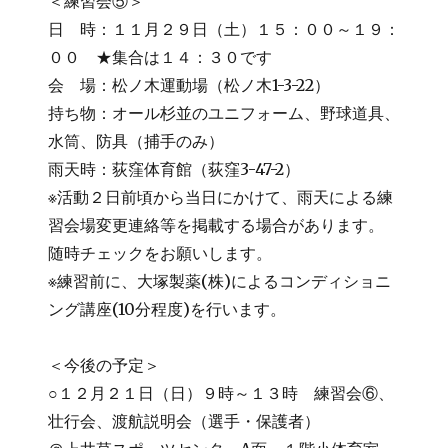
＜練習会⑤＞
日 時：１１月２９日（土）１５：００～１９：
００ ★集合は１４：３０です
会 場：松ノ木運動場（松ノ木1-3-22）
持ち物：オール杉並のユニフォーム、野球道具、
水筒、防具（捕手のみ）
雨天時：荻窪体育館（荻窪3-47-2）
※活動２日前頃から当日にかけて、雨天による練
習会場変更連絡等を掲載する場合があります。
随時チェックをお願いします。
※練習前に、大塚製薬(株)によるコンディショニ
ング講座(10分程度)を行います。
＜今後の予定＞
○１２月２１日（日）９時～１３時 練習会⑥、
壮行会、渡航説明会（選手・保護者）