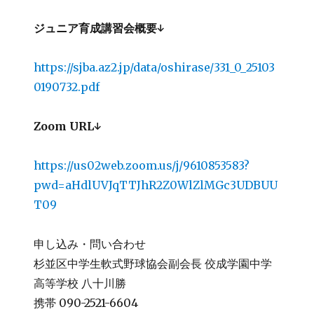
ジュニア育成講習会概要↓
https://sjba.az2.jp/data/oshirase/331_0_25103
0190732.pdf
Zoom URL↓
https://us02web.zoom.us/j/9610853583?
pwd=aHdlUVJqTTJhR2Z0WlZlMGc3UDBUU
T09
申し込み・問い合わせ
杉並区中学生軟式野球協会副会長 佼成学園中学
高等学校 八十川勝
携帯 090-2521-6604