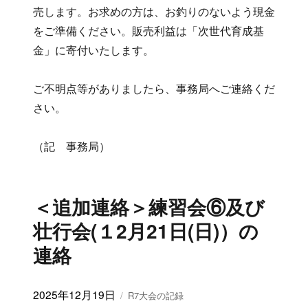
売します。お求めの方は、お釣りのないよう現金
をご準備ください。販売利益は「次世代育成基
金」に寄付いたします。
ご不明点等がありましたら、事務局へご連絡くだ
さい。
（記 事務局）
＜追加連絡＞練習会⑥及び
壮行会(１2月21日(日)）の
連絡
投
2025年12月19日
カ
R7大会の記録
稿
テ