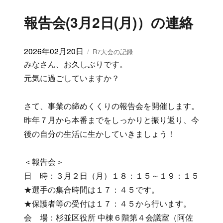
報告会(3月2日(月)）の連絡
投
2026年02月20日
カ
R7大会の記録
稿
テ
みなさん、お久しぶりです。
日:
ゴ
元気に過ごしていますか？
リ
ー
さて、事業の締めくくりの報告会を開催します。
昨年７月から本番までをしっかりと振り返り、今
後の自分の生活に生かしていきましょう！
＜報告会＞
日 時：３月２日（月）１８：１５～１９：１５
★選手の集合時間は１７：４５です。
★保護者等の受付は１７：４５から行います。
会 場：杉並区役所 中棟６階第４会議室（阿佐