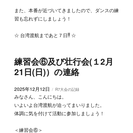
また、本番が近づいてきましたので、ダンスの練
習も忘れずにしましょう！
☆ 台湾渡航まであと７日!! ☆
練習会⑥及び壮行会(１2月
21日(日)）の連絡
投
2025年12月12日
カ
R7大会の記録
稿
テ
みなさん、こんにちは。
日:
ゴ
いよいよ台湾渡航が迫ってまいりました。
リ
体調に気を付けて活動に参加しましょう！
ー
＜練習会⑥＞