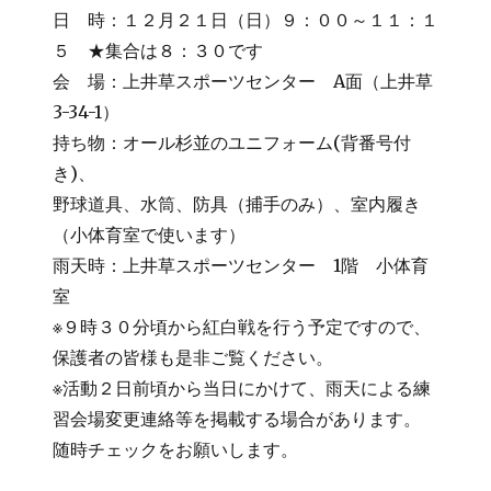
日 時：１２月２１日（日）９：００～１１：１
５ ★集合は８：３０です
会 場：上井草スポーツセンター A面（上井草
3-34-1）
持ち物：オール杉並のユニフォーム(背番号付
き)、
野球道具、水筒、防具（捕手のみ）、室内履き
（小体育室で使います）
雨天時：上井草スポーツセンター 1階 小体育
室
※９時３０分頃から紅白戦を行う予定ですので、
保護者の皆様も是非ご覧ください。
※活動２日前頃から当日にかけて、雨天による練
習会場変更連絡等を掲載する場合があります。
随時チェックをお願いします。