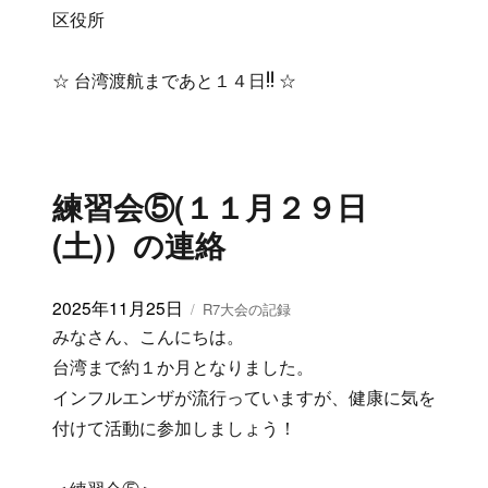
区役所
☆ 台湾渡航まであと１４日!! ☆
練習会⑤(１１月２９日
(土)）の連絡
投
2025年11月25日
カ
R7大会の記録
稿
テ
みなさん、こんにちは。
日:
ゴ
台湾まで約１か月となりました。
リ
インフルエンザが流行っていますが、健康に気を
ー
付けて活動に参加しましょう！