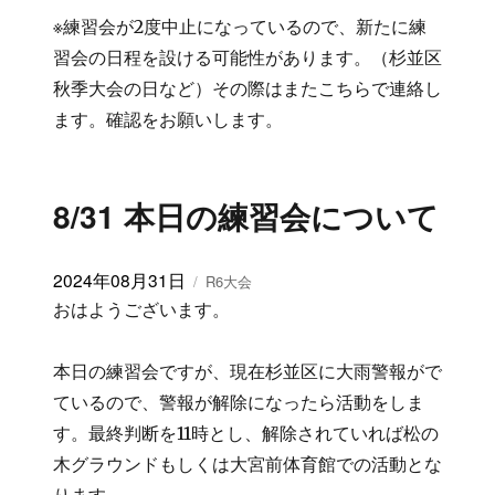
※練習会が2度中止になっているので、新たに練
習会の日程を設ける可能性があります。（杉並区
秋季大会の日など）その際はまたこちらで連絡し
ます。確認をお願いします。
8/31 本日の練習会について
投
2024年08月31日
カ
R6大会
稿
テ
おはようございます。
日:
ゴ
リ
本日の練習会ですが、現在杉並区に大雨警報がで
ー
ているので、警報が解除になったら活動をしま
す。最終判断を11時とし、解除されていれば松の
木グラウンドもしくは大宮前体育館での活動とな