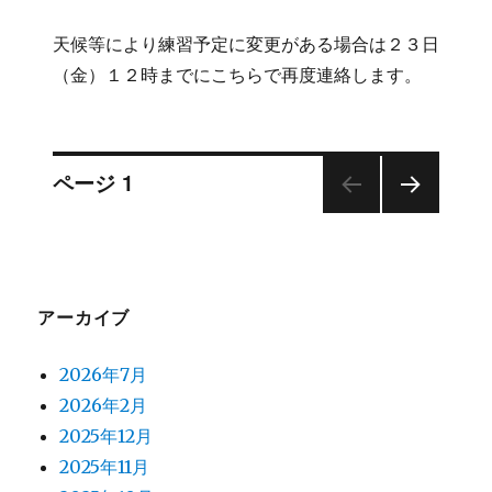
天候等により練習予定に変更がある場合は２３日
（金）１２時までにこちらで再度連絡します。
投
ページ
1
次の
稿
ペー
ジ
ナ
アーカイブ
ビ
2026年7月
ゲ
2026年2月
2025年12月
ー
2025年11月