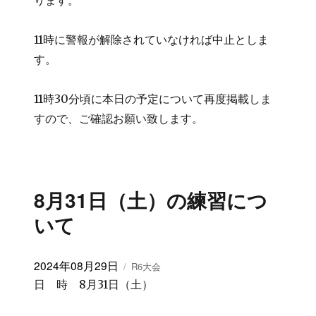
ります。
11時に警報が解除されていなければ中止としま
す。
11時30分頃に本日の予定について再度掲載しま
すので、ご確認お願い致します。
8月31日（土）の練習につ
いて
投
2024年08月29日
カ
R6大会
稿
テ
日 時 8月31日（土）
日:
ゴ
リ