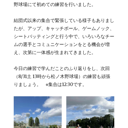
日:
ゴ
野球場にて初めての練習を行いました。
リ
ー
結団式以来の集合で緊張している様子もありまし
たが、アップ、キャッチボール、ゲームノック、
シートバッティングと行う中で、いろいろなチー
ムの選手とコミュニケーションをとる機会が増
え、次第に一体感が生まれてきました。
今日の練習で学んだことのふり返りをし、次回
（8/31土 13時から松ノ木野球場）の練習も頑張
りましょう。 ※集合は12:30です。