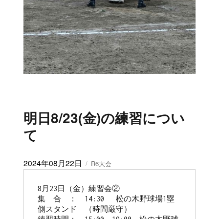
明日8/23(金)の練習につい
て
投
2024年08月22日
カ
R6大会
稿
テ
日:
ゴ
8月23日（金）練習会② 

リ
集　合　：　14:30　 松の木野球場1塁
ー
側スタンド　（時間厳守）
