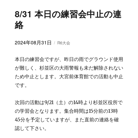
8/31 本日の練習会中止の連
絡
投
2024年08月31日
カ
R6大会
稿
テ
日:
ゴ
本日の練習会ですが、昨日の雨でグラウンド使用
リ
が難しく、杉並区の大雨警報も未だ解除されない
ー
ため中止とします。大宮前体育館での活動も中止
です。
次回の活動は9/21（土）の14時より杉並区役所で
の学習会となります。集合時間は15分前の13時
45分を予定していますが、また直前の連絡を確
認して下さい。