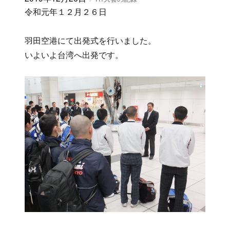
稿
テ
令和元年１２月２６日
日:
ゴ
リ
羽田空港にて出発式を行いました。
ー
いよいよ台湾へ出発です。