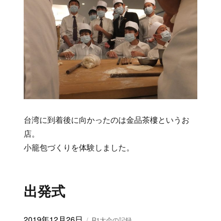
台湾に到着後に向かったのは金品茶樓というお
店。
小籠包づくりを体験しました。
出発式
投
2019年12月26日
カ
R1大会の記録