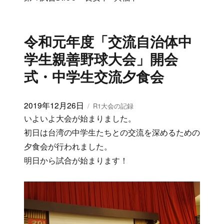
令和元年度「交流自治体中
学生親善野球大会」開会
式・中学生交流夕食会
投
2019年12月26日
カ
R1大会の記録
稿
テ
いよいよ大会が始まりました。
日:
ゴ
初日は台湾の中学生たちとの交流を深めるための
リ
夕食会が行われました。
ー
明日から試合が始まります！