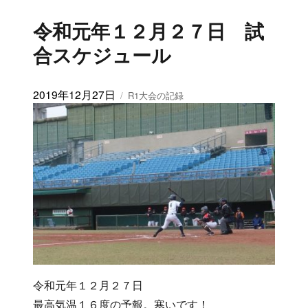
令和元年１２月２７日 試
合スケジュール
投
2019年12月27日
カ
R1大会の記録
稿
テ
日:
ゴ
リ
ー
令和元年１２月２７日
最高気温１６度の予報。寒いです！