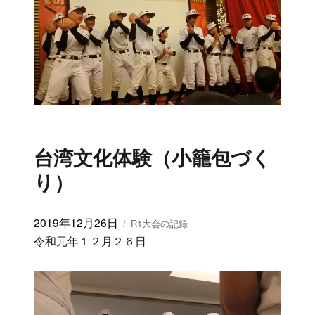
台湾文化体験（小籠包づく
り）
投
2019年12月26日
カ
R1大会の記録
稿
テ
令和元年１２月２６日
日:
ゴ
リ
ー