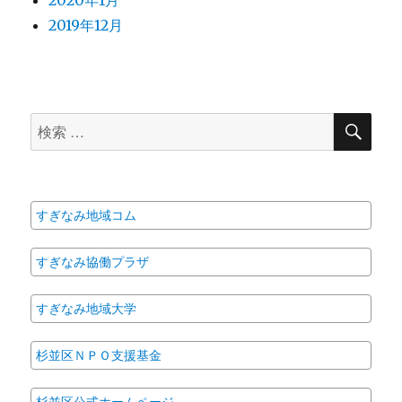
2020年1月
2019年12月
検
検
索
索
対
象:
すぎなみ地域コム
すぎなみ協働プラザ
すぎなみ地域大学
杉並区ＮＰＯ支援基金