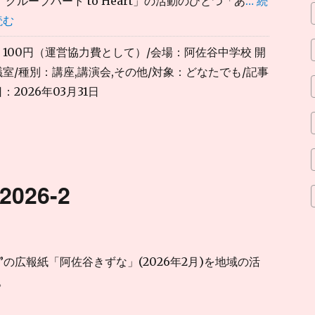
 グループハート to Heart」の活動のひとつ「あ
… 続
読む
100円（運営協力費として）/会場：阿佐谷中学校 開
室/種別：講座,講演会,その他/対象：どなたでも/記事
：2026年03月31日
026-2
art”の広報紙「阿佐谷きずな」(2026年2月)を地域の活
。