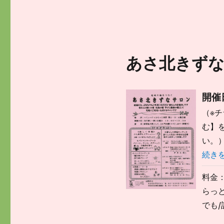
あさ北きずなサ
開催日
（※
む】
い。）
続き
料金
らっと
でも/