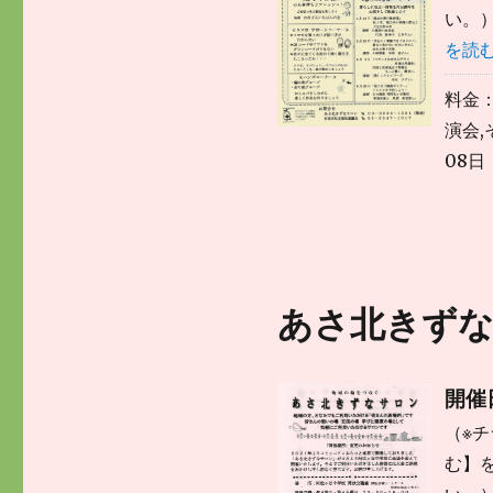
い。）
を読
料金
演会,
08日
あさ北きずな
開催日
（※
む】