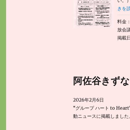
い。）
きを
料金：
放会議
掲載日
阿佐谷きずな2
2026年2月6日
“グループ ハート to He
動ニュースに掲載しました