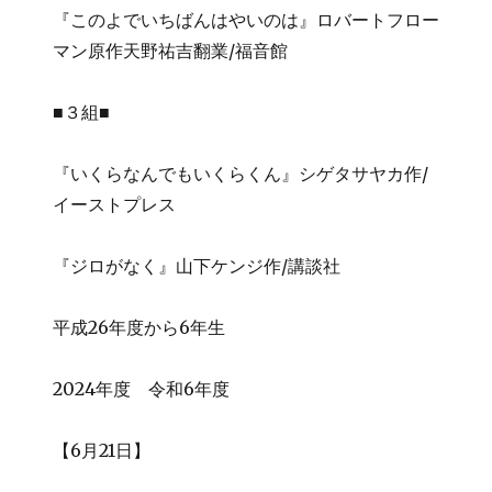
『このよでいちばんはやいのは』ロバートフロー
マン原作天野祐吉翻業/福音館
■３組■
『いくらなんでもいくらくん』シゲタサヤカ作/
イーストプレス
『ジロがなく』山下ケンジ作/講談社
平成26年度から6年生
2024年度 令和6年度
【6月21日】