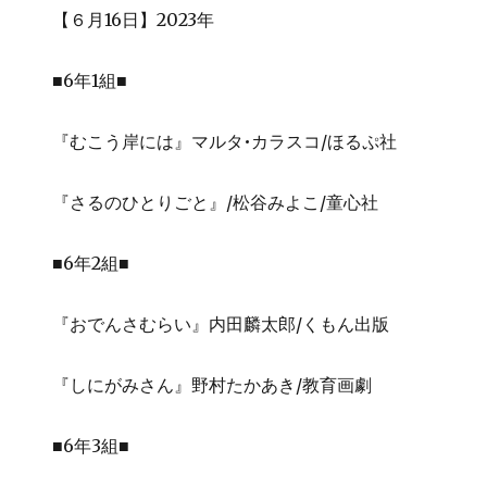
【６月16日】2023年
■6年1組■
『むこう岸には』マルタ•カラスコ/ほるぷ社
『さるのひとりごと』/松谷みよこ/童心社
■6年2組■
『おでんさむらい』内田麟太郎/くもん出版
『しにがみさん』野村たかあき/教育画劇
■6年3組■