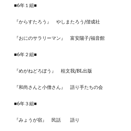
■6年１組■
『からすたろう』 やしまたろう/偕成社
『おにのサラリーマン』 富安陽子/福音館
■6年２組■
『めがねどろぼう』 桂文我/BL出版
『和尚さんと小僧さん』 語り手たちの会
■6年３組■
『みょうが宿』 民話 語り