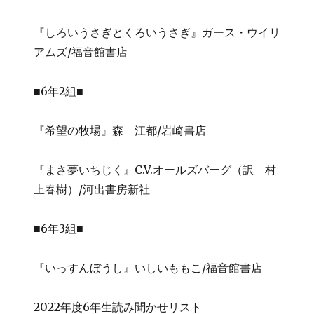
『しろいうさぎとくろいうさぎ』ガース・ウイリ
アムズ/福音館書店
■6年2組■
『希望の牧場』森 江都/岩崎書店
『まさ夢いちじく』C.V.オールズバーグ（訳 村
上春樹）/河出書房新社
■6年3組■
『いっすんぼうし』いしいももこ/福音館書店
2022年度6年生読み聞かせリスト