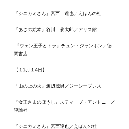
『シニガミさん』宮西 達也／えほんの杜
『あさの絵本』谷川 俊太郎／アリス館
『ウェン王子とトラ』チュン・ジャンホン／徳
間書店
【１2月１4日】
『山の上の火』渡辺茂男／ジーシープレス
『女王さまのぼうし』スティーブ・アントニー／
評論社
『シニガミさん』宮西達也／えほんの社