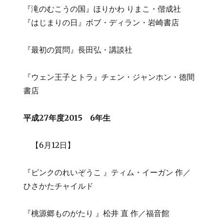
『滝のむこうの国』ほりかわ りまこ・偕成社
『はじまりの日』ボブ・ディラン・岩崎書店
『最初の質問』長田弘・講談社
『ウェン王子とトラ』チェン・ジャンホン・徳間
書店
平成27年度2015 6年生
【6月12日】
『ピンクのれいぞうこ 』ティム・イーガン 作／
ひさかたチャイルド
『桃源郷ものがたり 』松井 直 作／福音館