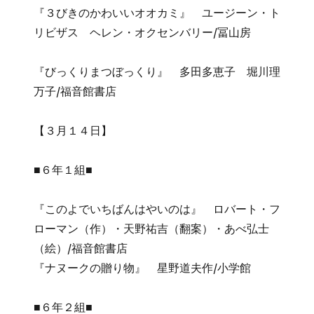
『３びきのかわいいオオカミ』 ユージーン・ト
リビザス ヘレン・オクセンバリー/冨山房
『びっくりまつぼっくり』 多田多恵子 堀川理
万子/福音館書店
【３月１４日】
■６年１組■
『このよでいちばんはやいのは』 ロバート・フ
ローマン（作）・天野祐吉（翻案）・あべ弘士
（絵）/福音館書店
『ナヌークの贈り物』 星野道夫作/小学館
■６年２組■