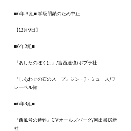
■6年３組■ 学級閉鎖のため中止
【12月9日】
■6年2組■
『あしたのぼくは』/宮西達也/ポプラ社
『しあわせの石のスープ』ジン・J・ミュース/フ
レーベル館
■6年3組■
『西風号の遭難』C·V·オールズバーグ/河出書房新
社