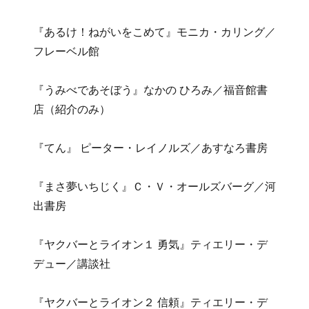
『あるけ！ねがいをこめて』モニカ・カリング／
フレーベル館
『うみべであそぼう』なかの ひろみ／福音館書
店（紹介のみ）
『てん』 ピーター・レイノルズ／あすなろ書房
『まさ夢いちじく』Ｃ・Ｖ・オールズバーグ／河
出書房
『ヤクバーとライオン１ 勇気』ティエリー・デ
デュー／講談社
『ヤクバーとライオン２ 信頼』ティエリー・デ