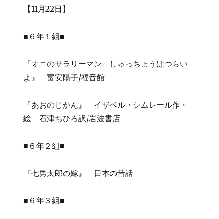
【11月22日】
■６年１組■
『オニのサラリーマン しゅっちょうはつらい
よ』 富安陽子/福音館
『あおのじかん』 イザベル・シムレール作・
絵 石津ちひろ訳/岩波書店
■６年２組■
『七男太郎の嫁』 日本の昔話
■６年３組■