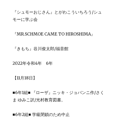
『シュモーおじさん』とがわこういちろう/シュ
モーに学ぶ会
『MR.SCHMOE CAME TO HIROSHIMA』
『きもち』谷川俊太郎/福音館
2022年令和4年 6年
【11月18日】
■6年1組■ 『ローザ』ニッキ・ジョバンニ作/さく
ま ゆみこ訳/光村教育図書。
■6年2組■ 学級閉鎖のため中止