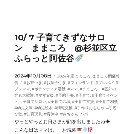
10/ 7 子育てきずなサロ
ン ままころ @杉並区立
ふらっと阿佐谷
投
カ
2024年10月08日
2024年度 ままころ
,
ままころ開催報
稿
テ
タ
告
#お茶つき
,
#お菓子付き
,
#フィンランド
,
#プレパパ
,
#
日:
ゴ
グ
プレママ
,
#ボランティア活動
,
#ママ
,
#ままころ #区外の
リ
方も大歓迎
,
#ママ支援
,
#予約不要
,
#子育て
,
#子育てイベン
ー
ト
,
#子育てサロン
,
#子育て広場
,
#子育て支援
,
#子育て相談
,
#幼児文庫
,
#幼児絵本
,
#情報交換
,
#手作りおもちゃ
,
#手遊
び歌
,
#知育玩具
,
#育休中
,
#赤ちゃん
,
パパ
やっとやっとお日さまが顔を出しましたね☀
こんな日はママは、 お洗濯