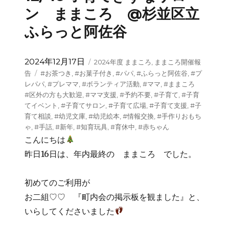
ン ままころ @杉並区立
ふらっと阿佐谷
投
カ
2024年12月17日
2024年度 ままころ
,
ままころ開催報
稿
テ
タ
告
#お茶つき
,
#お菓子付き
,
#パパ
,
#ふらっと阿佐谷
,
#プ
日:
ゴ
グ
レパパ
,
#プレママ
,
#ボランティア活動
,
#ママ
,
#ままころ
リ
#区外の方も大歓迎
,
#ママ支援
,
#予約不要
,
#子育て
,
#子育
ー
てイベント
,
#子育てサロン
,
#子育て広場
,
#子育て支援
,
#子
育て相談
,
#幼児文庫
,
#幼児絵本
,
#情報交換
,
#手作りおもち
ゃ
,
#手話
,
#新年
,
#知育玩具
,
#育休中
,
#赤ちゃん
こんにちは
昨日16日は、年内最終の ままころ でした。
初めてのご利用が
お二組♡♡ 『町内会の掲示板を観ました』と、
いらしてくださいました