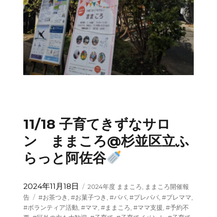
11/18 子育てきずなサロ
ン ままころ@杉並区立ふ
らっと阿佐谷
投
カ
2024年11月18日
2024年度 ままころ
,
ままころ開催報
稿
テ
タ
告
#お茶つき
,
#お菓子つき
,
#パパ
,
#プレパパ
,
#プレママ
,
日:
ゴ
グ
#ボランティア活動
,
#ママ
,
#ままころ
,
#ママ支援
,
#予約不
リ