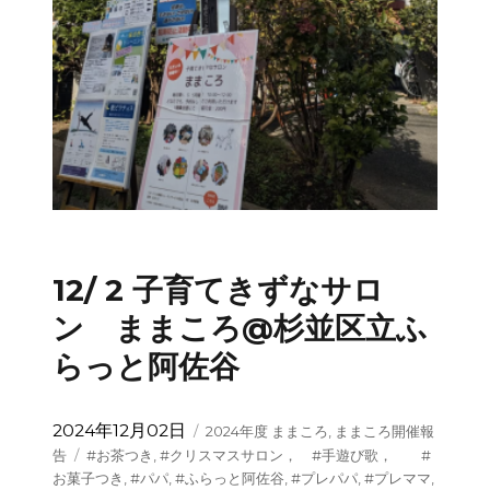
12/ 2 子育てきずなサロ
ン ままころ@杉並区立ふ
らっと阿佐谷
投
カ
2024年12月02日
2024年度 ままころ
,
ままころ開催報
稿
テ
タ
告
#お茶つき
,
#クリスマスサロン， #手遊び歌， #
日:
ゴ
グ
お菓子つき
,
#パパ
,
#ふらっと阿佐谷
,
#プレパパ
,
#プレママ
,