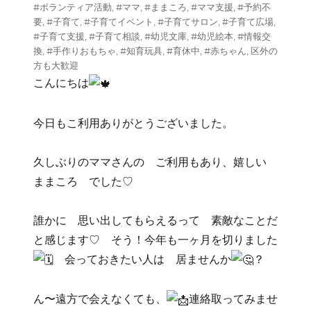
リ
#ボランティア活動
,
#ママ
,
#ままころ
,
#ママ支援
,
#予約不
ー
要
,
#子育て
,
#子育てイベント
,
#子育てサロン
,
#子育て広場
,
#子育て支援
,
#子育て相談
,
#幼児文庫
,
#幼児絵本
,
#情報交
換
,
#手作りおもちゃ
,
#知育玩具
,
#育休中
,
#赤ちゃん
,
区外の
方も大歓迎
こんにちは
今日もこ利用ありがとうございました。
久しぶりのママさんの ご利用もあり、嬉しい
ままころ でした♡
誰かに 思い出してもらえるって 素敵なことだ
と感じます♡ そう！今年も一ヶ月を切りました
会っておきたい人は 居ませんか
？
ん〜遠方で会えなくても、
連絡取ってみませ