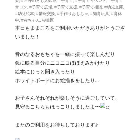
要
,
#区外の方も大歓迎
,
#子育て
,
#子育てイベント
,
#子育て
ー
サロン
,
#子育て広場
,
#子育て支援
,
#子育て相談
,
#幼児文庫
,
#幼児絵本
,
#情報交換
,
#手作りおもちゃ
,
#知育玩具
,
#育休
中
,
#赤ちゃん
,
杉並区
本日もままころをご利用いただきありがとうござ
いました！
音のなるおもちゃを一緒に振って楽しんだり
鏡に映る自分にニコニコほほえみかけたり
絵本にじっと聞き入ったり
ホワイトボードにお絵描きをしたり…
お子さんそれぞれが楽しそうに過ごしていて、
見守るこちらもほっこりしましたよ〜
またのご利用をお待ちしております♪