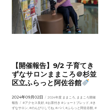
【開催報告】9/2 子育てき
ずなサロンままころ＠杉並
区立ふらっと阿佐谷館
投
カ
2024年09月02日
2024年度 ままころ
,
ままころ開催
稿
テ
タ
報告
#アクセス良好
,
#お茶付き #ショートブレッド
,
#き
日:
ゴ
グ
ずなサロン
,
#のんびりしてね
,
#パパ
,
#ふらっと阿佐谷館
,
#