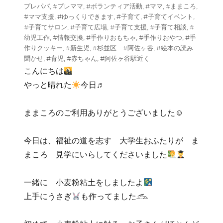
リ
プレパパ
,
#プレママ
,
#ボランティア活動
,
#ママ
,
#ままころ
,
ー
#ママ支援
,
#ゆっくりできます
,
#子育て
,
#子育てイベント
,
#子育てサロン
,
#子育て広場
,
#子育て支援
,
#子育て相談
,
#
幼児工作
,
#情報交換
,
#手作りおもちゃ
,
#手作りおやつ
,
#手
作りクッキー
,
#新生児
,
#杉並区 #阿佐ヶ谷
,
#絵本の読み
聞かせ
,
#育児
,
#赤ちゃん
,
#阿佐ヶ谷駅近く
こんにちは
やっと晴れた
今日♬
ままころのご利用ありがとうございました☺
今日は、福祉の道を志す 大学生おふたりが ま
まころ 見学にいらしてくださいました
一緒に 小麦粉粘土をしましたよ
上手にうさぎ
も作ってました𓃹