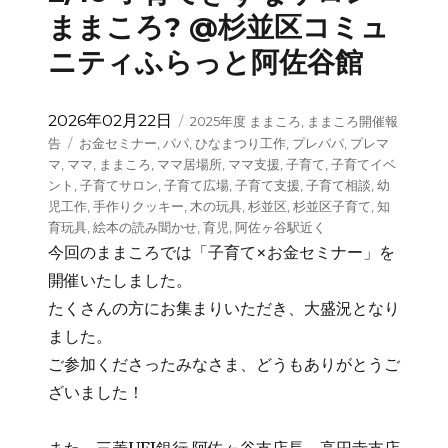
ままころ? @杉並区コミュ
ニティふらっと阿佐谷館
投
カ
2026年02月22日
2025年度 ままころ
,
ままころ開催報
稿
テ
タ
告
お金セミナー
,
パパ
,
ひなまつり工作
,
プレパパ
,
プレマ
日:
ゴ
グ
マ
,
ママ
,
ままころ
,
ママ居場所
,
ママ支援
,
子育て
,
子育てイベ
リ
ント
,
子育てサロン
,
子育て広場
,
子育て支援
,
子育て相談
,
幼
ー
児工作
,
手作りクッキー
,
木の玩具
,
杉並区
,
杉並区子育て
,
知
育玩具
,
絵本の読み聞かせ
,
育児
,
阿佐ヶ谷駅近く
️今回のままころでは「子育て×お金セミナー」を
開催いたしました。
たくさんの方にお集まりいただき、大盛況となり
ました。
ご参加くださったみなさま、どうもありがとうご
ざいました！
また、三菱UFJ銀行 阿佐ヶ谷支店長、高円寺支店