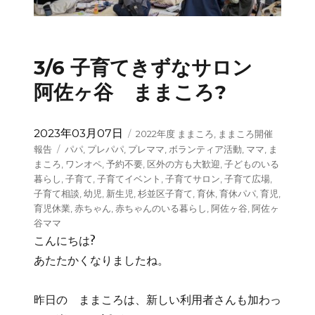
3/6 子育てきずなサロン
阿佐ヶ谷 ままころ?
投
カ
2023年03月07日
2022年度 ままころ
,
ままころ開催
稿
テ
タ
報告
パパ
,
プレパパ
,
プレママ
,
ボランティア活動
,
ママ
,
ま
日:
ゴ
グ
まころ
,
ワンオペ
,
予約不要
,
区外の方も大歓迎
,
子どものいる
リ
暮らし
,
子育て
,
子育てイベント
,
子育てサロン
,
子育て広場
,
ー
子育て相談
,
幼児
,
新生児
,
杉並区子育て
,
育休
,
育休パパ
,
育児
,
育児休業
,
赤ちゃん
,
赤ちゃんのいる暮らし
,
阿佐ヶ谷
,
阿佐ヶ
谷ママ
こんにちは?
あたたかくなりましたね。
昨日の ままころは、新しい利用者さんも加わっ