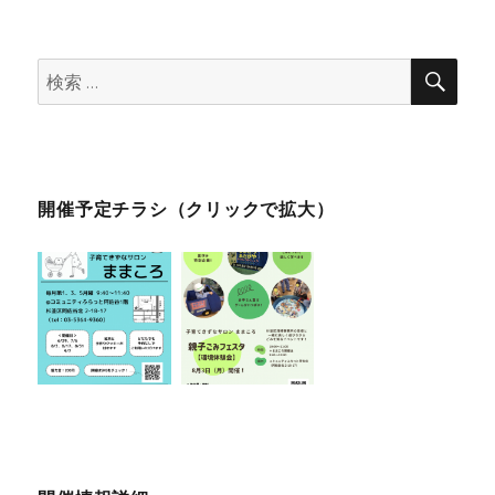
検
検
索
索:
開催予定チラシ（クリックで拡大）