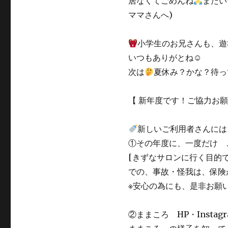
居なくてごめんね
またい
ママさんへ)
小学生のお兄さんも、遊
いつもありがとね☺
次は
夏休み？かな？待っ
【 新年度です！ご協力お
新しいご利用者さんには
①その年度に、一度だけ 
[きずなサロンに行く目的
での、事故・怪我は、保険
※安心の為にも、是非お願
②ままころ HP・Inst