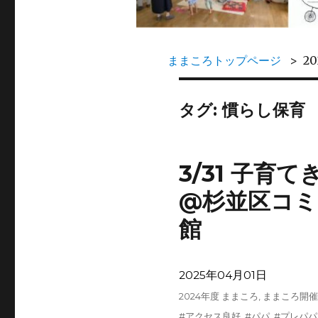
ままころトップページ
2
タグ:
慣らし保育
3/31 子育
@杉並区コミ
館
投
2025年04月01日
稿
カ
2024年度 ままころ
,
ままころ開催
日:
テ
タ
#アクセス良好
,
#パパ
,
#プレパパ