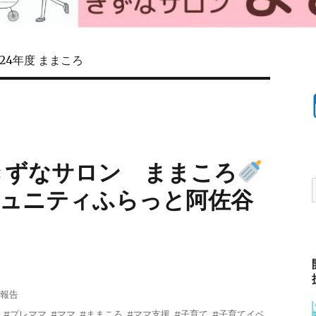
024年度 ままころ
てきずなサロン ままころ
ュニティふらっと阿佐谷
報告
,
#プレママ
,
#ママ
,
#ままころ
,
#ママ支援
,
#子育て
,
#子育てイベ