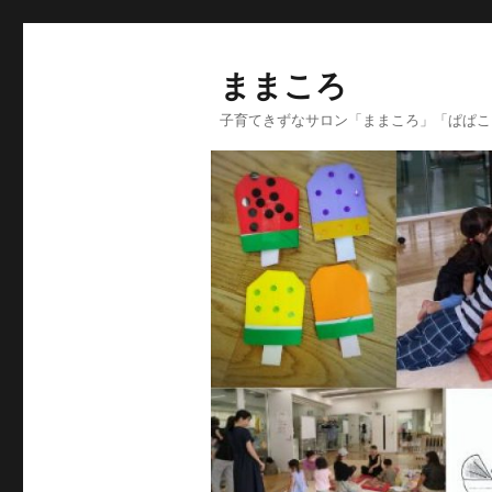
ままころ
子育てきずなサロン「ままころ」「ぱぱこ