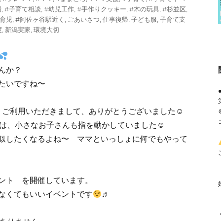
場
,
#子育て相談
,
#幼児工作
,
#手作りクッキー
,
#木の玩具
,
#杉並区
,
#育児
,
#阿佐ヶ谷駅近く
,
ごあいさつ
,
仕事復帰
,
子ども服
,
子育て支
度
,
新潟実家
,
環境大切
んか？
たいですね〜
ろ ご利用いただきまして、ありがとうございました☺
は、小さなお子さんも指を動かしていました☺
似したくなるよね〜 ママといっしょに何でもやって
ント を開催しています。
なくてもいいイベントです
♬