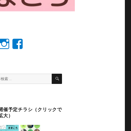
Instagram
facebook
検
検
索
索:
開催予定チラシ（クリックで
拡大）