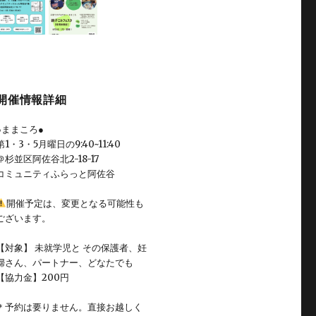
開催情報詳細
●ままころ●
第1・3・5月曜日の9:40~11:40
＠杉並区阿佐谷北2-18-17
コミュニティふらっと阿佐谷
開催予定は、変更となる可能性も
ございます。
【対象】 未就学児と その保護者、妊
婦さん、パートナー、どなたでも
【協力金】200円
＊予約は要りません。直接お越しく