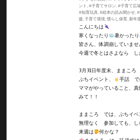
ゴ
グ
ント
,
#子育てサロン
,
#子育て広
リ
#知育玩具
,
#絵本の読み聞かせ
,
ー
援
,
子育て環境
,
慣らし保育
,
新年
こんにちは
寒くなったり
暑かったり
皆さん、体調崩していませ
今週で冬とはさよなら し
3月31日年度末、ままこ
ぷちイベント、
手話 で
ママがやっていること、真
みて！！
ままころ では、ぷちイベ
無理なく 参加しても、し
来週は
何かな？