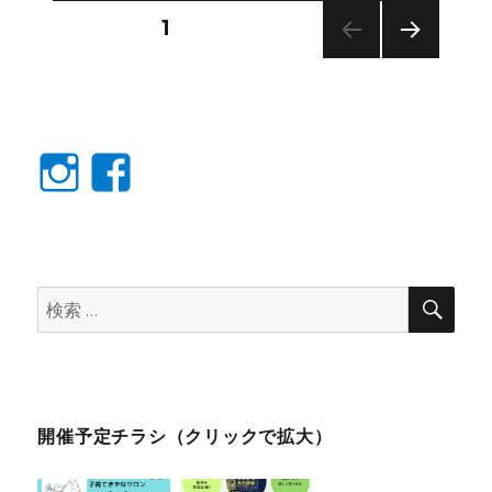
投
固定ページ
1
次の
稿
ペー
ジ
の
Instagram
facebook
ペ
ー
ジ
検
検
索
索:
送
り
開催予定チラシ（クリックで拡大）