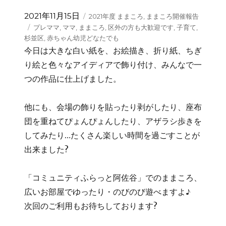
投
カ
2021年11月15日
2021年度 ままころ
,
ままころ開催報告
稿
テ
タ
プレママ
,
ママ
,
ままころ
,
区外の方も大歓迎です
,
子育て
,
日:
ゴ
グ
杉並区
,
赤ちゃん幼児どなたでも
リ
今日は大きな白い紙を、お絵描き、折り紙、ちぎ
ー
り絵と色々なアイディアで飾り付け、みんなで一
つの作品に仕上げました。
他にも、会場の飾りを貼ったり剥がしたり、座布
団を重ねてぴょんぴょんしたり、アザラシ歩きを
してみたり…たくさん楽しい時間を過ごすことが
出来ました?
「コミュニティふらっと阿佐谷」でのままころ、
広いお部屋でゆったり・のびのび遊べますよ♪
次回のご利用もお待ちしております?