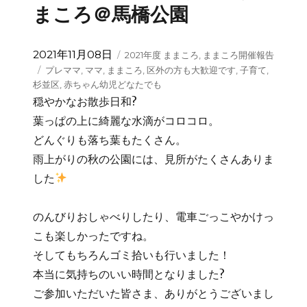
まころ＠馬橋公園
投
カ
2021年11月08日
2021年度 ままころ
,
ままころ開催報告
稿
テ
タ
プレママ
,
ママ
,
ままころ
,
区外の方も大歓迎です
,
子育て
,
日:
ゴ
グ
杉並区
,
赤ちゃん幼児どなたでも
リ
穏やかなお散歩日和?
ー
葉っぱの上に綺麗な水滴がコロコロ。
どんぐりも落ち葉もたくさん。
雨上がりの秋の公園には、見所がたくさんありま
した
のんびりおしゃべりしたり、電車ごっこやかけっ
こも楽しかったですね。
そしてもちろんゴミ拾いも行いました！
本当に気持ちのいい時間となりました?
ご参加いただいた皆さま、ありがとうございまし