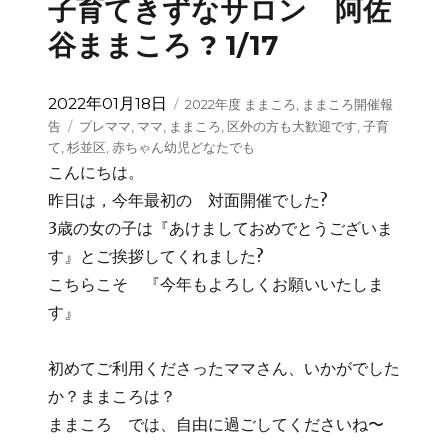
子育てきずなサロン 阿佐
谷ままころ ? 1/17
投
カ
2022年01月18日
2022年度 ままころ
,
ままころ開催報
稿
テ
タ
告
プレママ
,
ママ
,
ままころ
,
区外の方も大歓迎です
,
子育
日:
ゴ
グ
て
,
杉並区
,
赤ちゃん幼児どなたでも
リ
こんにちは。
ー
昨日は，今年最初の 対面開催でした?
3歳の女の子は『あけましておめでとうございま
す』とご挨拶してくれました?
こちらこそ 『今年もよろしくお願いいたしま
す』
初めてご利用くださったママさん、いかがでした
か？ままころは？
ままころ では、自由に過ごしてくださいね〜