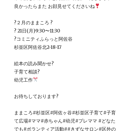
良かったらまた お顔見せてくださいね
?２月のままころ ?
? 21日(月)9:30〜11:30
?コミニティふらっと阿佐谷
杉並区阿佐谷北2-18-17
絵本の読み聞かせ?
子育て相談?
幼児工作
お待ちしております?
ままころ#杉並区#阿佐ヶ谷#杉並区子育て#子育
て広場#ママ#赤ちゃん#幼児#プレママ #どなた
でも#ボランティア活動##きずなサロン#区外の