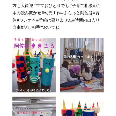
方も大歓迎#ママおひとりでも#子育て相談#絵
本の読み聞かせ#幼児工作#ふらっと阿佐谷#育
休#ワンオペ#予約は要りません#時間内出入り
自由#話し相手#おいでね