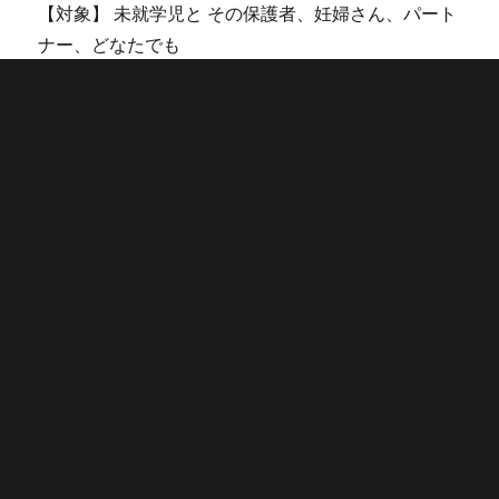
【対象】 未就学児と その保護者、妊婦さん、パート
ナー、どなたでも
【協力金】200円
＊予約は要りません。直接お越しください。
＊時間内での入退室は自由です。
＊託児はありません。
＊食べ物の持ち込みはご遠慮ください。
＊飲み物はお持ちいただけます（大人の方はペット
ボトルか水筒に限ります）。
＊ご利用人数の制限をすることがございます。
＊他、杉並区の感染症対策に準じ開催いたします。