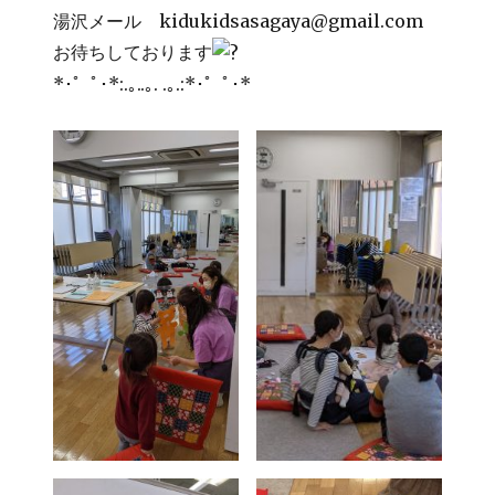
湯沢メール kidukidsasagaya@gmail.com
お待ちしております
*･゜ﾟ･*:.｡..｡. .｡.:*･゜ﾟ･*