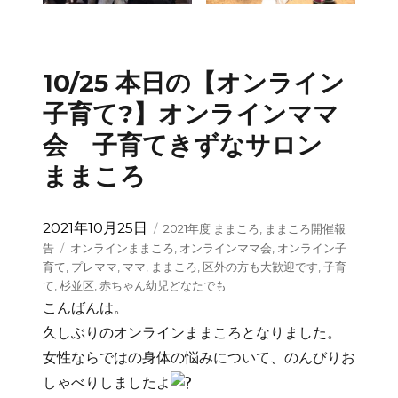
10/25 本日の【オンライン
子育て?】オンラインママ
会 子育てきずなサロン
ままころ
投
カ
2021年10月25日
2021年度 ままころ
,
ままころ開催報
稿
テ
タ
告
オンラインままころ
,
オンラインママ会
,
オンライン子
日:
ゴ
グ
育て
,
プレママ
,
ママ
,
ままころ
,
区外の方も大歓迎です
,
子育
リ
て
,
杉並区
,
赤ちゃん幼児どなたでも
ー
こんばんは。
久しぶりのオンラインままころとなりました。
女性ならではの身体の悩みについて、のんびりお
しゃべりしましたよ