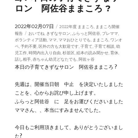
ロン 阿佐谷ままころ ?
投
カ
2022年02月07日
2022年度 ままころ
,
ままころ開催
稿
テ
タ
報告
おいでね
,
きずなサロン
,
ふらっと阿佐谷
,
プレママ
,
日:
ゴ
グ
ボランティア活動
,
ママ
,
ママおひとりでも
,
ままころ
,
ワンオ
リ
ペ
,
予約不要
,
区外の方も大歓迎です
,
子育て
,
子育て相談
,
幼
ー
児工作
,
時間内出入り自由
,
杉並区
,
絵本の読み聞かせ
,
育休
,
話し相手
,
赤ちゃん幼児どなたでも
,
阿佐ヶ谷
本日の子育てきずなサロン 阿佐谷ままころ ?
先週は、開催当日朝 中止 を決定いたしました
ことを、心からお詫び申し上げます。
ふらっと阿佐谷 に 足をお運びくださいました
ママさん、、本当にすみませんでした。
今日もご利用頂きまして、ありがとうございまし
た?