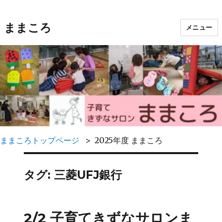
ままころ
メニュー
ままころトップページ
2025年度 ままころ
タグ:
三菱UFJ銀行
2/2 子育てきずなサロンま