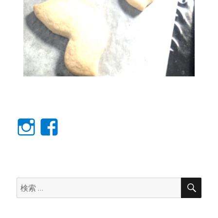
Instagram
facebook
検
検
索
索: