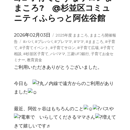
まころ? @杉並区コミュ
ニティふらっと阿佐谷館
投
カ
2026年02月03日
2025年度 ままころ
,
ままころ開催報
稿
テ
タ
告
#パパ
,
#プレパパ
,
#プレママ
,
#ママ
,
#ままころ
,
#子育
日:
ゴ
グ
て
,
#子育てイベント
,
#子育てサロン
,
#子育て広場
,
#子育て
リ
相談
,
#杉並区子育て
,
パパママ
,
三菱UFJ銀行
,
子育てお金セ
ー
ミナー
,
教育資金
ご利用いただきありがとうございました。
今日も
丸ノ内線で遠方からのご利用があり
ました
最近、阿佐ヶ谷はもちろんのこと
バスや
電車で いらしてくださるママさん
増えて
きて嬉しいです♬