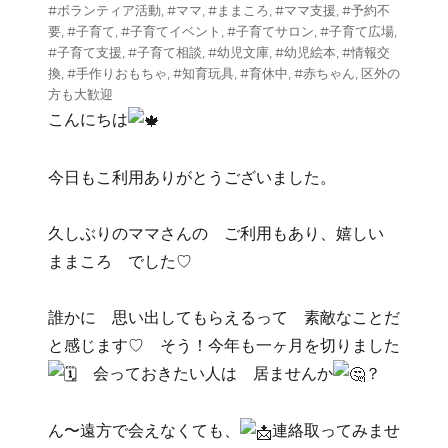
リ
#ボランティア活動
,
#ママ
,
#ままころ
,
#ママ支援
,
#予約不
ー
要
,
#子育て
,
#子育てイベント
,
#子育てサロン
,
#子育て広場
,
#子育て支援
,
#子育て相談
,
#幼児文庫
,
#幼児絵本
,
#情報交
換
,
#手作りおもちゃ
,
#知育玩具
,
#育休中
,
#赤ちゃん
,
区外の
方も大歓迎
こんにちは
今日もこ利用ありがとうございました。
久しぶりのママさんの ご利用もあり、嬉しい
ままころ でした♡
誰かに 思い出してもらえるって 素敵なことだ
と感じます♡ そう！今年も一ヶ月を切りました
会っておきたい人は 居ませんか
？
ん〜遠方で会えなくても、
連絡取ってみませ