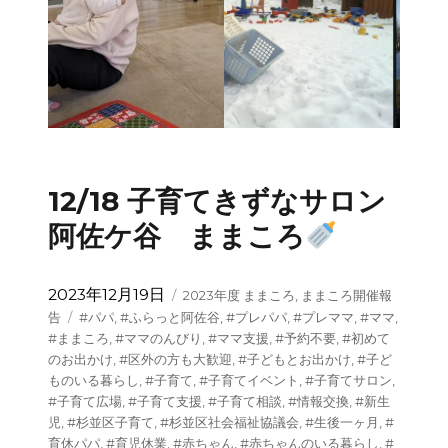
12/18 子育てきずなサロン
阿佐ケ谷 ままころ
投
カ
2023年12月19日
2023年度 ままころ
,
ままころ開催報
稿
テ
タ
告
#パパ
,
#ふらっと阿佐谷
,
#プレパパ
,
#プレママ
,
#ママ
,
日:
ゴ
グ
#ままころ
,
#ママのんびり
,
#ママ支援
,
#予約不要
,
#初めて
リ
のお出かけ
,
#区外の方も大歓迎
,
#子どもとお出かけ
,
#子ど
ー
ものいる暮らし
,
#子育て
,
#子育てイベント
,
#子育てサロン
,
#子育て広場
,
#子育て支援
,
#子育て相談
,
#情報交換
,
#新生
児
,
#杉並区子育て
,
#杉並区社会福祉協議会
,
#生後一ヶ月
,
#
育休パパ
,
#育児休業
,
#赤ちゃん
,
#赤ちゃんのいる暮らし
,
#