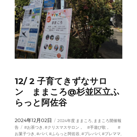
12/ 2 子育てきずなサロ
ン ままころ@杉並区立ふ
らっと阿佐谷
投
カ
2024年12月02日
2024年度 ままころ
,
ままころ開催報
稿
テ
タ
告
#お茶つき
,
#クリスマスサロン， #手遊び歌， #
日:
ゴ
グ
お菓子つき
,
#パパ
,
#ふらっと阿佐谷
,
#プレパパ
,
#プレママ
,