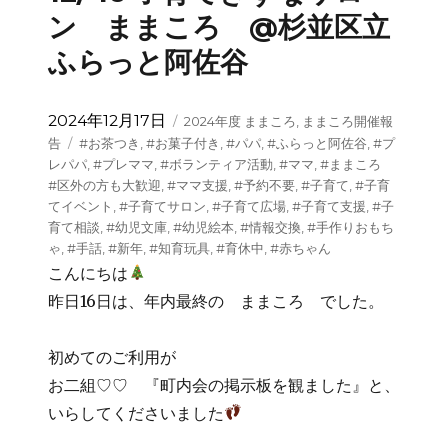
ン ままころ @杉並区立
ふらっと阿佐谷
投
カ
2024年12月17日
2024年度 ままころ
,
ままころ開催報
稿
テ
タ
告
#お茶つき
,
#お菓子付き
,
#パパ
,
#ふらっと阿佐谷
,
#プ
日:
ゴ
グ
レパパ
,
#プレママ
,
#ボランティア活動
,
#ママ
,
#ままころ
リ
#区外の方も大歓迎
,
#ママ支援
,
#予約不要
,
#子育て
,
#子育
ー
てイベント
,
#子育てサロン
,
#子育て広場
,
#子育て支援
,
#子
育て相談
,
#幼児文庫
,
#幼児絵本
,
#情報交換
,
#手作りおもち
ゃ
,
#手話
,
#新年
,
#知育玩具
,
#育休中
,
#赤ちゃん
こんにちは
昨日16日は、年内最終の ままころ でした。
初めてのご利用が
お二組♡♡ 『町内会の掲示板を観ました』と、
いらしてくださいました