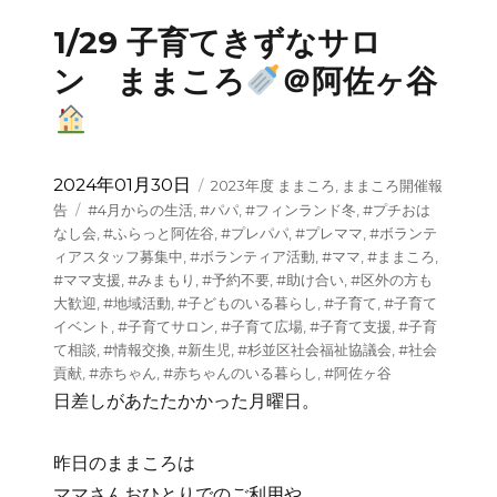
1/29 子育てきずなサロ
ン ままころ
＠阿佐ヶ谷
投
カ
2024年01月30日
2023年度 ままころ
,
ままころ開催報
稿
テ
タ
告
#4月からの生活
,
#パパ
,
#フィンランド冬
,
#プチおは
日:
ゴ
グ
なし会
,
#ふらっと阿佐谷
,
#プレパパ
,
#プレママ
,
#ボランテ
リ
ィアスタッフ募集中
,
#ボランティア活動
,
#ママ
,
#ままころ
,
ー
#ママ支援
,
#みまもり
,
#予約不要
,
#助け合い
,
#区外の方も
大歓迎
,
#地域活動
,
#子どものいる暮らし
,
#子育て
,
#子育て
イベント
,
#子育てサロン
,
#子育て広場
,
#子育て支援
,
#子育
て相談
,
#情報交換
,
#新生児
,
#杉並区社会福祉協議会
,
#社会
貢献
,
#赤ちゃん
,
#赤ちゃんのいる暮らし
,
#阿佐ヶ谷
日差しがあたたかかった月曜日。
昨日のままころは
ママさんおひとりでのご利用や