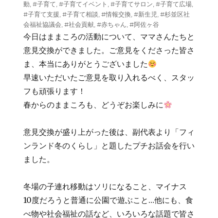
動
,
#子育て
,
#子育てイベント
,
#子育てサロン
,
#子育て広場
,
#子育て支援
,
#子育て相談
,
#情報交換
,
#新生児
,
#杉並区社
会福祉協議会
,
#社会貢献
,
#赤ちゃん
,
#阿佐ヶ谷
今日はままころの活動について、ママさんたちと
意見交換ができました。ご意見をくださった皆さ
ま、本当にありがとうございました
早速いただいたご意見を取り入れるべく、スタッ
フも頑張ります！
春からのままころも、どうぞお楽しみに
意見交換が盛り上がった後は、副代表より「フィ
ンランド冬のくらし」と題したプチお話会を行い
ました。
冬場の子連れ移動はソリになること、マイナス
10度だろうと普通に公園で遊ぶこと…他にも、食
べ物や社会福祉の話など、いろいろな話題で皆さ