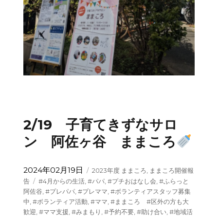
2/19 子育てきずなサロ
ン 阿佐ヶ谷 ままころ
投
カ
2024年02月19日
2023年度 ままころ
,
ままころ開催報
稿
テ
タ
告
#4月からの生活
,
#パパ
,
#プチおはなし会
,
#ふらっと
日:
ゴ
グ
阿佐谷
,
#プレパパ
,
#プレママ
,
#ボランティアスタッフ募集
リ
中
,
#ボランティア活動
,
#ママ
,
#ままころ #区外の方も大
ー
歓迎
,
#ママ支援
,
#みまもり
,
#予約不要
,
#助け合い
,
#地域活