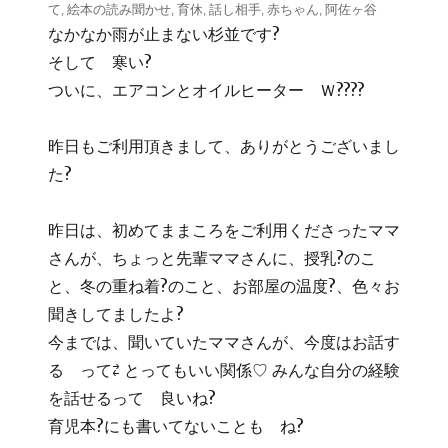
て
,
絵本の読み聞かせ
,
育休
,
話し相手
,
赤ちゃん
,
阿佐ヶ谷
なかなか雨が止まない杉並です?
そして 寒い?
ついに、エアコンとオイルヒーター Ｗ????
昨日もご利用頂きまして、ありがとうございまし
た?
昨日は、初めてままころをご利用くださったママ
さんが、ちょっと先輩ママさんに、授乳?のこ
と、冬の重ね着?のこと、お部屋の温度?、色々お
聞きしてましたよ?
今までは、聞いていたママさんが、今度はお話す
る って⇄ とってもいい関係♡ みんな自分の経験
を話せるって 良いね?
育児本?にも書いてないことも ね?