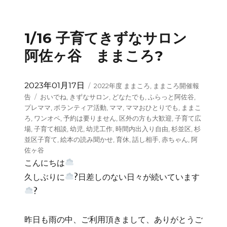
1/16 子育てきずなサロン
阿佐ヶ谷 ままころ?
投
カ
2023年01月17日
2022年度 ままころ
,
ままころ開催報
稿
テ
タ
告
おいでね
,
きずなサロン
,
どなたでも
,
ふらっと阿佐谷
,
日:
ゴ
グ
プレママ
,
ボランティア活動
,
ママ
,
ママおひとりでも
,
ままこ
リ
ろ
,
ワンオペ
,
予約は要りません
,
区外の方も大歓迎
,
子育て広
ー
場
,
子育て相談
,
幼児
,
幼児工作
,
時間内出入り自由
,
杉並区
,
杉
並区子育て
,
絵本の読み聞かせ
,
育休
,
話し相手
,
赤ちゃん
,
阿
佐ヶ谷
こんにちは
久しぶりに
?日差しのない日々が続いています
?
昨日も雨の中、ご利用頂きまして、ありがとうご