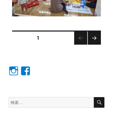
投
固定ページ
1
次の
稿
ペー
ジ
の
Instagram
facebook
ペ
ー
ジ
検
検
索
索:
送