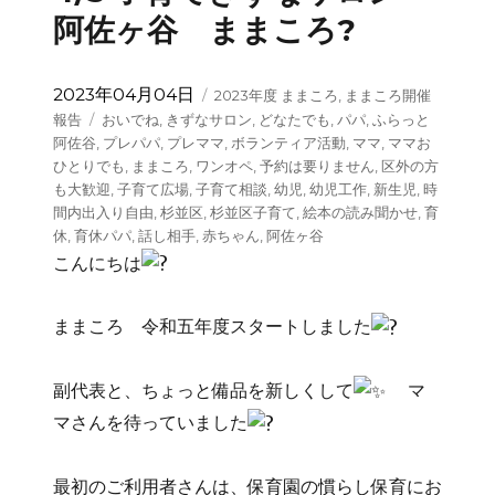
阿佐ヶ谷 ままころ?
投
カ
2023年04月04日
2023年度 ままころ
,
ままころ開催
稿
テ
タ
報告
おいでね
,
きずなサロン
,
どなたでも
,
パパ
,
ふらっと
日:
ゴ
グ
阿佐谷
,
プレパパ
,
プレママ
,
ボランティア活動
,
ママ
,
ママお
リ
ひとりでも
,
ままころ
,
ワンオペ
,
予約は要りません
,
区外の方
ー
も大歓迎
,
子育て広場
,
子育て相談
,
幼児
,
幼児工作
,
新生児
,
時
間内出入り自由
,
杉並区
,
杉並区子育て
,
絵本の読み聞かせ
,
育
休
,
育休パパ
,
話し相手
,
赤ちゃん
,
阿佐ヶ谷
こんにちは
ままころ 令和五年度スタートしました
副代表と、ちょっと備品を新しくして
マ
マさんを待っていました
最初のご利用者さんは、保育園の慣らし保育にお