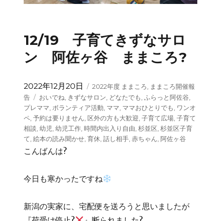
12/19 子育てきずなサロ
ン 阿佐ヶ谷 ままころ?
投
カ
2022年12月20日
2022年度 ままころ
,
ままころ開催報
稿
テ
タ
告
おいでね
,
きずなサロン
,
どなたでも
,
ふらっと阿佐谷
,
日:
ゴ
グ
プレママ
,
ボランティア活動
,
ママ
,
ママおひとりでも
,
ワンオ
リ
ペ
,
予約は要りません
,
区外の方も大歓迎
,
子育て広場
,
子育て
ー
相談
,
幼児
,
幼児工作
,
時間内出入り自由
,
杉並区
,
杉並区子育
て
,
絵本の読み聞かせ
,
育休
,
話し相手
,
赤ちゃん
,
阿佐ヶ谷
こんばんは?
今日も寒かったですね
新潟の実家に、宅配便を送ろうと思いましたが
『荷受け停止?
』断られました?