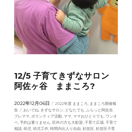
12/5 子育てきずなサロン
阿佐ヶ谷 ままころ?
投
カ
2022年12月06日
2022年度 ままころ
,
ままころ開催報
稿
テ
タ
告
おいでね
,
きずなサロン
,
どなたでも
,
ふらっと阿佐谷
,
日:
ゴ
グ
プレママ
,
ボランティア活動
,
ママ
,
ママおひとりでも
,
ワンオ
リ
ペ
,
予約は要りません
,
区外の方も大歓迎
,
子育て広場
,
子育て
ー
相談
,
幼児
,
幼児工作
,
時間内出入り自由
,
杉並区
,
杉並区子育