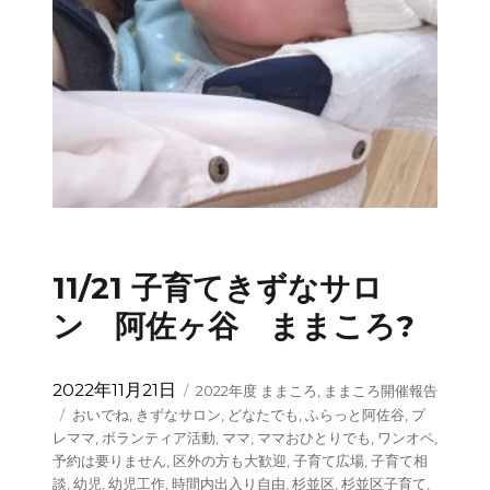
11/21 子育てきずなサロ
ン 阿佐ヶ谷 ままころ?
投
カ
2022年11月21日
2022年度 ままころ
,
ままころ開催報告
稿
テ
タ
おいでね
,
きずなサロン
,
どなたでも
,
ふらっと阿佐谷
,
プ
日:
ゴ
グ
レママ
,
ボランティア活動
,
ママ
,
ママおひとりでも
,
ワンオペ
,
リ
予約は要りません
,
区外の方も大歓迎
,
子育て広場
,
子育て相
ー
談
,
幼児
,
幼児工作
,
時間内出入り自由
,
杉並区
,
杉並区子育て
,