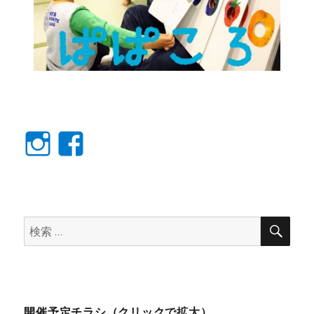
Instagram
facebook
検
検
索
索:
開催予定チラシ（クリックで拡大）