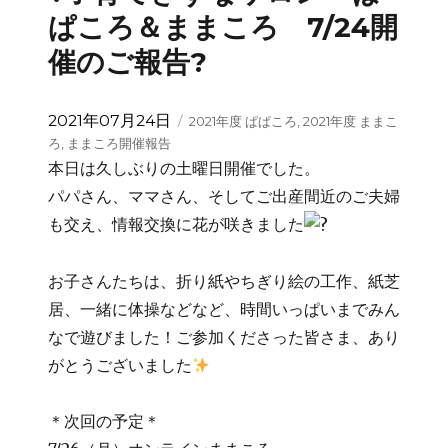
ぱころ＆ままころ 7/24開
催のご報告?
投
カ
2021年07月24日
2021年度 ぱぱころ
,
2021年度 ままこ
稿
テ
ろ
,
ままころ開催報告
日:
ゴ
本日は久しぶりの土曜日開催でした。
リ
パパさん、ママさん、そしてご出産間近のご夫婦
ー
も交え、情報交換に花が咲きました
お子さんたちは、折り紙やちぎり絵の工作、紙芝
居、一緒に体操などなど、時間いっぱいまでみん
なで遊びました！ご参加くださった皆さま、あり
がとうございました
＊次回の予定＊