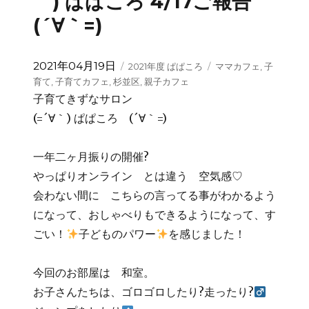
｀) ぱぱころ 4/17ご報告
(´∀｀=)
投
カ
タ
2021年04月19日
2021年度 ぱぱころ
ママカフェ
,
子
稿
テ
グ
育て
,
子育てカフェ
,
杉並区
,
親子カフェ
日:
ゴ
子育てきずなサロン
リ
(=´∀｀) ぱぱころ (´∀｀=)
ー
一年二ヶ月振りの開催?
やっぱりオンライン とは違う 空気感♡
会わない間に こちらの言ってる事がわかるよう
になって、おしゃべりもできるようになって、す
ごい！
子どものパワー
を感じました！
今回のお部屋は 和室。
お子さんたちは、ゴロゴロしたり?走ったり?‍