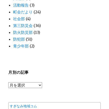
活動報告
(3)
町会だより
(24)
社会部
(4)
第三防災会
(36)
防火防災部
(13)
防犯部
(51)
青少年部
(2)
月別の記事
月
別
の
記
すぎなみ地域コム