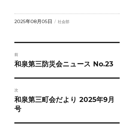
投
カ
2025年08月05日
社会部
稿
テ
日:
ゴ
リ
ー
投
前
稿
和泉第三防災会ニュース No.23
前
の
ナ
投
ビ
稿:
次
ゲ
和泉第三町会だより 2025年9月
次
の
号
ー
投
シ
稿: