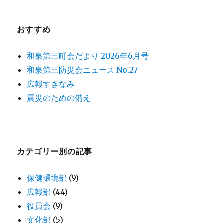
ョ
ン
おすすめ
和泉第三町会だより 2026年6月号
和泉第三防災会ニュース No.27
広報すぎなみ
震災のための備え
カテゴリー別の記事
保健環境部
(9)
広報部
(44)
役員会
(9)
文化部
(5)